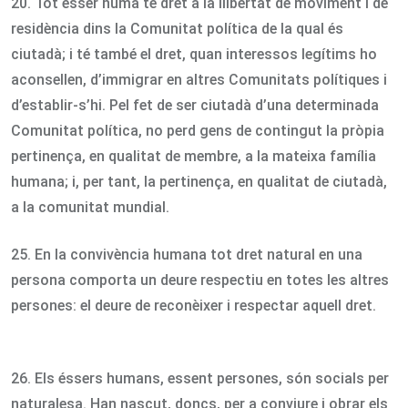
20. Tot ésser humà té dret a la llibertat de moviment i de
residència dins la Comunitat política de la qual és
ciutadà; i té també el dret, quan interessos legítims ho
aconsellen, d’immigrar en altres Comunitats polítiques i
d’establir-s’hi. Pel fet de ser ciutadà d’una determinada
Comunitat política, no perd gens de contingut la pròpia
pertinença, en qualitat de membre, a la mateixa família
humana; i, per tant, la pertinença, en qualitat de ciutadà,
a la comunitat mundial.
25. En la convivència humana tot dret natural en una
persona comporta un deure respectiu en totes les altres
persones: el deure de reconèixer i respectar aquell dret.
26. Els éssers humans, essent persones, són socials per
naturalesa. Han nascut, doncs, per a conviure i obrar els