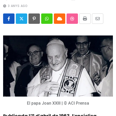
3 ANYS AGO
Pinterest
Whatsapp
Cloud
StumbleUpon
Print
Share
via
Email
El papa Joan XXIII | © ACI Prensa
Publicada l’11 d’abril de 1963, l’encíclica