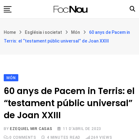
Skip
to
content
Església i societat
Home
Església i societat
Món
60 anys de Pacem in
Filosofia i teologia
Terris: el “testament públic universal” de Joan XXIII
Cultura
Intercultures
Opinió
MÓN
Botiga
60 anys de Pacem in Terris: el
“testament públic universal”
de Joan XXIII
BY
EZEQUIEL MIR CASAS
11 D'ABRIL DE 2023
0
COMMENTS
4 MINUTES READ
269
VIEWS