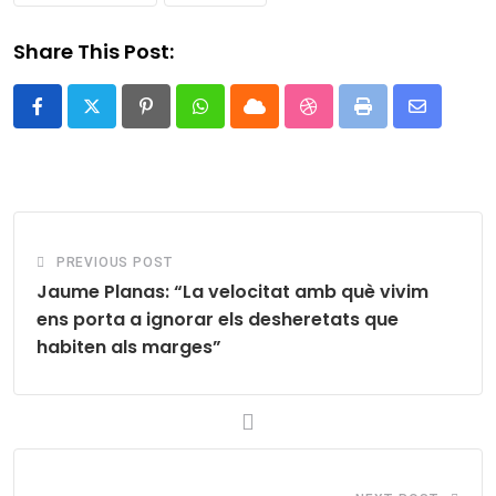
Share This Post:
Pinterest
Whatsapp
Cloud
StumbleUpon
Print
Share
via
Email
PREVIOUS POST
Jaume Planas: “La velocitat amb què vivim
ens porta a ignorar els desheretats que
habiten als marges”