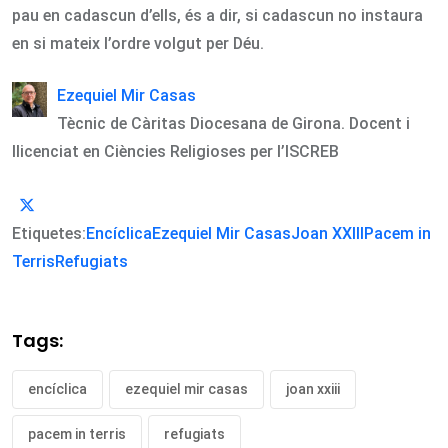
pau en cadascun d’ells, és a dir, si cadascun no instaura
en si mateix l’ordre volgut per Déu.
Ezequiel Mir Casas
Tècnic de Càritas Diocesana de Girona. Docent i
llicenciat en Ciències Religioses per l’ISCREB
Etiquetes:
Encíclica
Ezequiel Mir Casas
Joan XXIII
Pacem in
Terris
Refugiats
Tags:
encíclica
ezequiel mir casas
joan xxiii
pacem in terris
refugiats