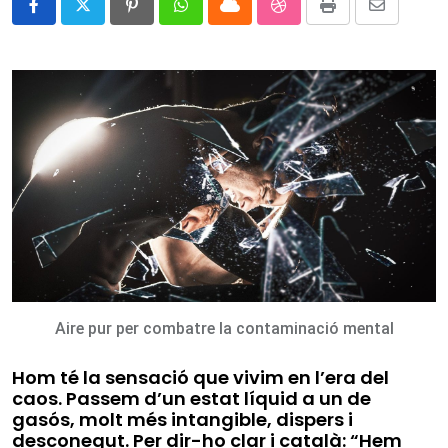
Pinterest
Whatsapp
Cloud
StumbleUpon
Print
Share
via
Email
Aire pur per combatre la contaminació mental
Hom té la sensació que vivim en l’era del
caos. Passem d’un estat líquid a un de
gasós, molt més intangible, dispers i
desconegut. Per dir-ho clar i català: “Hem