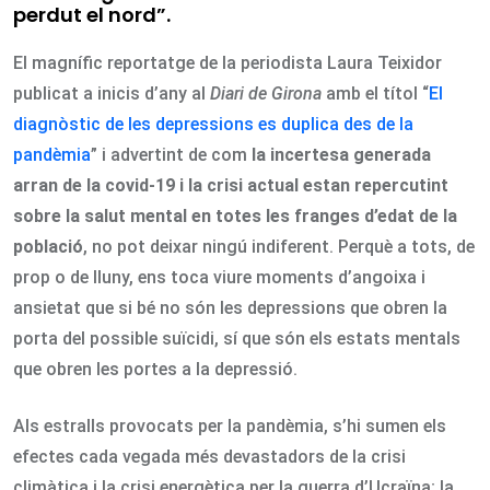
perdut el nord”.
El magnífic reportatge de la periodista Laura Teixidor
publicat a inicis d’any al
Diari de Girona
amb el títol “
El
diagnòstic de les depressions es duplica des de la
pandèmia
” i advertint de com
la incertesa generada
arran de la covid-19 i la crisi actual estan repercutint
sobre la salut mental en totes les franges d’edat de la
població
, no pot deixar ningú indiferent. Perquè a tots, de
prop o de lluny, ens toca viure moments d’angoixa i
ansietat que si bé no són les depressions que obren la
porta del possible suïcidi, sí que són els estats mentals
que obren les portes a la depressió.
Als estralls provocats per la pandèmia, s’hi sumen els
efectes cada vegada més devastadors de la crisi
climàtica i la crisi energètica per la guerra d’Ucraïna; la