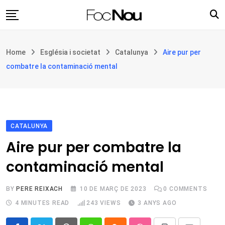
Skip
to
content
Església i societat
Home
Església i societat
Catalunya
Aire pur per
Filosofia i teologia
combatre la contaminació mental
Cultura
Intercultures
Opinió
CATALUNYA
Botiga
Aire pur per combatre la
contaminació mental
BY
PERE REIXACH
10 DE MARÇ DE 2023
0
COMMENTS
4 MINUTES READ
243
VIEWS
3 ANYS AGO