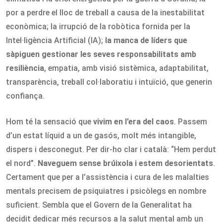
por a perdre el lloc de treball a causa de la inestabilitat
econòmica; la irrupció de la robòtica fornida per la
Intel·ligència Artificial (IA);
la manca de líders que
sàpiguen gestionar les seves responsabilitats amb
resiliència
, empatia, amb visió sistèmica, adaptabilitat,
transparència, treball col·laboratiu i intuïció, que generin
confiança.
Hom té la sensació que
vivim en l’era del caos
. Passem
d’un estat líquid a un de gasós, molt més intangible,
dispers i desconegut. Per dir-ho clar i català: “Hem perdut
el nord”.
Naveguem sense brúixola i estem desorientats
.
Certament que per a l’assistència i cura de les malalties
mentals precisem de psiquiatres i psicòlegs en nombre
suficient. Sembla que el Govern de la Generalitat ha
decidit dedicar més recursos a la salut mental amb un