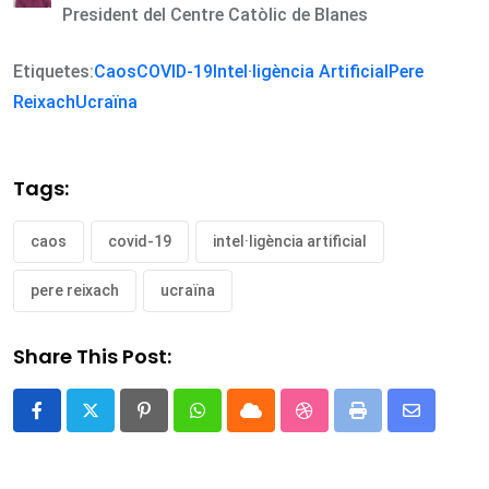
President del Centre Catòlic de Blanes
Etiquetes:
Caos
COVID-19
Intel·ligència Artificial
Pere
Reixach
Ucraïna
Tags:
caos
covid-19
intel·ligència artificial
pere reixach
ucraïna
Share This Post:
Pinterest
Whatsapp
Cloud
StumbleUpon
Print
Share
via
Email