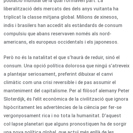
població mundial de la qual formaven part. La
liberalització dels mercats des dels anys vuitanta ha
triplicat la classe mitjana global. Milions de xinesos,
indis i brasilers han accedit als estàndards de consum
compulsiu que abans reservaven només als nord-
americans, els europeus occidentals i els japonesos.
Però no és la natalitat el que s’haurà de reduir, sinó el
consum. Una opció política dolorosa que ningú s’atreveix
a plantejar seriosament, preferint dibuixar el canvi
climàtic com una crisi reversible i de pas assumir el
manteniment del capitalisme. Per al filòsof alemany Peter
Sloterdijk, és l’elit econòmica de la civilització que ignora
hipòcritament les advertències de la ciència per fer-se
vergonyosament rica i no tota la humanitat. D’aquest
col·lapse planetari que alguns pronostiquen ha de sorgir
una nova política global, que actuï més enllà de les