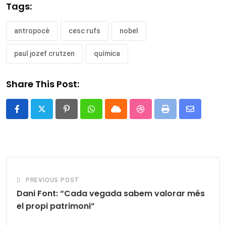
Tags:
antropocè
cesc rufs
nobel
paul jozef crutzen
química
Share This Post:
Pinterest
Whatsapp
Cloud
StumbleUpon
Print
Share
via
Email
PREVIOUS POST
Dani Font: “Cada vegada sabem valorar més
el propi patrimoni”