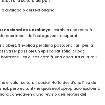
itat i a la cultura del país.
la divulgació del text original.
tat nacional de Catalunya
i establia una reflexió
ició democràtica i de l’autogovern recuperat.
 obert. S’explica pel clima postconciliar i per la
ats va fer possible un episcopat sòlid, capaç
 horitzons i, en el cas català, una obertura cultural i
e el valor cultural i social. Ho fa des d’una línia de
onal,
però evitant-ne qualsevol apropiació excloent.
lhora convidaven a una revisió dels reptes del