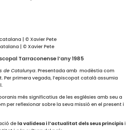
catalana | © Xavier Pete
iscopal Tarraconense l’any 1985
es de Catalunya
. Presentada amb modèstia com
lit. Per primera vegada, l’episcopat català assumia
al.
poranis més significatius de les esglésies amb seu a
per reflexionar sobre la seva missió en el present i
ació de
la validesa i l’actualitat dels seus principis
i