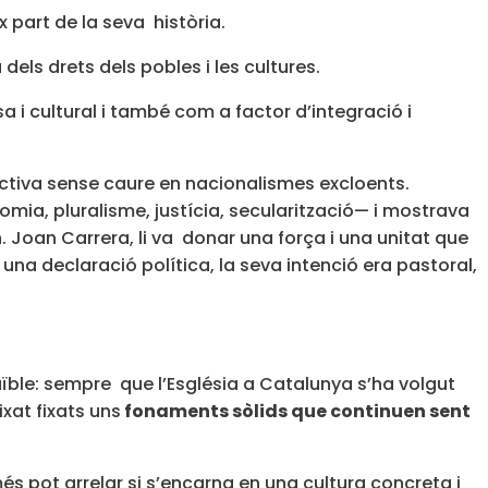
ix part de la seva història.
dels drets dels pobles i les cultures.
osa i cultural i també com a factor d’integració i
ctiva sense caure en nacionalismes excloents.
ia, pluralisme, justícia, secularització— i mostrava
Mn. Joan Carrera, li va donar una força i una unitat que
na declaració política, la seva intenció era pastoral,
uïble: sempre que l’Església a Catalunya s’ha volgut
xat fixats uns
fonaments sòlids que continuen sent
s pot arrelar si s’encarna en una cultura concreta i