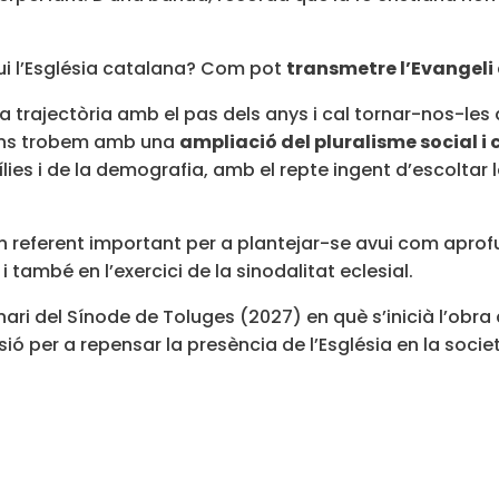
ui l’Església catalana? Com pot
transmetre l’Evangeli 
va trajectòria amb el pas dels anys i cal tornar-nos-les
s ens trobem amb una
ampliació del pluralisme social i 
es i de la demografia, amb el repte ingent d’escoltar l
n referent important per a plantejar-se avui com aprof
també en l’exercici de la sinodalitat eclesial.
enari del Sínode de Toluges (2027) en què s’inicià l’obr
asió per a repensar la presència de l’Església en la soc