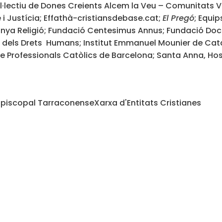
·lectiu de Dones Creients Alcem la Veu – Comunitats V
 i Justícia; Effathà-cristiansdebase.cat;
El Pregó
; Equip
unya Religió; Fundació Centesimus Annus; Fundació Doc
dels Drets Humans; Institut Emmanuel Mounier de Catalun
de Professionals Catòlics de Barcelona; Santa Anna, H
Episcopal Tarraconense
Xarxa d'Entitats Cristianes