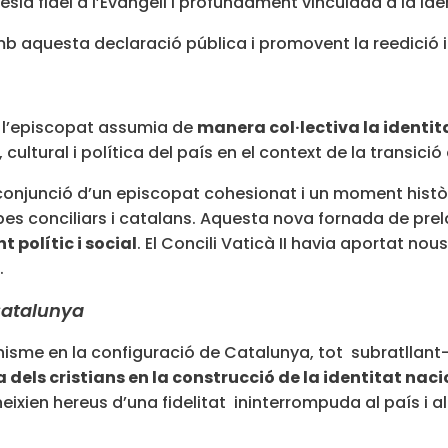
sia fidel a l’Evangeli i profundament vinculada a la ident
mb aquesta declaració pública i promovent la reedició i 
, l’episcopat assumia de
manera col·lectiva la identi
a, cultural i política del país en el context de la trans
onjunció d’un episcopat cohesionat i un moment històric
es conciliars i catalans. Aquesta nova fornada de prel
 polític i social
. El Concili Vaticà II havia aportat nous
.
 Catalunya
ianisme en la configuració de Catalunya, tot subratllant-n
 dels cristians en la construcció de la identitat naci
eixien hereus d’una fidelitat ininterrompuda al país i a