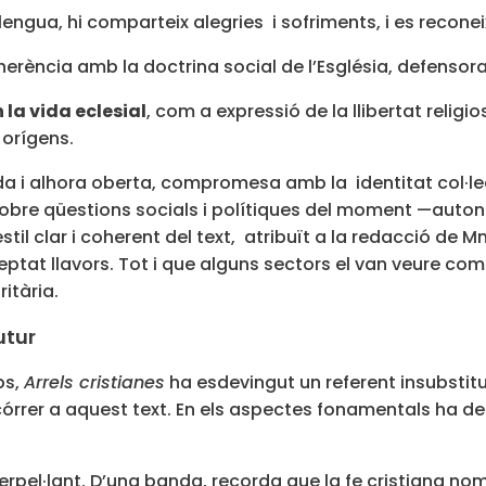
llengua, hi comparteix alegries i sofriments, i es recone
herència amb la doctrina social de l’Església, defensora 
 la vida eclesial
, com a expressió de la llibertat religi
 orígens.
a i alhora oberta, compromesa amb la identitat col·le
re qüestions socials i polítiques del moment —autonom
stil clar i coherent del text, atribuït a la redacció de 
t llavors. Tot i que alguns sectors el van veure com u
ritària.
utur
ps,
Arrels cristianes
ha esdevingut un referent insubstit
rrer a aquest text. En els aspectes fonamentals ha dei
pel·lant. D’una banda, recorda que la fe cristiana nomé