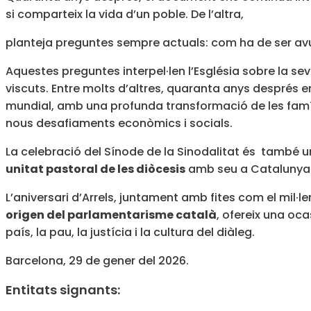
si comparteix la vida d’un poble. De l’altra,
planteja preguntes sempre actuals: com ha de ser av
Aquestes preguntes interpel·len l’Església sobre la se
viscuts. Entre molts d’altres, quaranta anys despré
mundial, amb una profunda transformació de les famíli
nous desafiaments econòmics i socials.
La celebració del Sínode de la Sinodalitat és també u
unitat pastoral de les diòcesis
amb seu a Catalunya i 
L’aniversari d’Arrels, juntament amb fites com el mil·l
origen del parlamentarisme català
, ofereix una oc
país, la pau, la justícia i la cultura del diàleg.
Barcelona, 29 de gener del 2026.
Entitats signants: