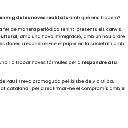
enmig de les noves realitats
amb què ens trobem?
 a fer de manera periòdica tenint presents els canvis
cultural
, amb una nova immigració, amb un nou ordre
es dones i reconèixer-ne el paper en la societat i amb
undir o trobar noves fórmules per a
respondre a la
a de Pau i Treva promoguda pel bisbe de Vic Oliba,
ietat catalana i per a reafirmar-ne el compromís amb el