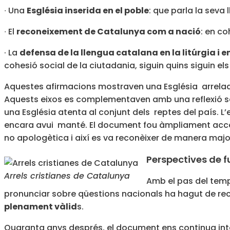
∙ Una
Església inserida en el poble
: que parla la seva 
∙ El
reconeixement de Catalunya com a nació
: en co
· La
defensa de la llengua catalana en la litúrgia i en
cohesió social de la ciutadania, siguin quins siguin els
Aquestes afirmacions mostraven una Església arrelad
Aquests eixos es complementaven amb una reflexió sob
una Església atenta al conjunt dels reptes del país. L’e
encara avui manté. El document fou àmpliament accepta
no apologètica i així es va reconèixer de manera majo
Perspectives de f
Arrels cristianes de Catalunya
Amb el pas del tem
pronunciar sobre qüestions nacionals ha hagut de recó
plenament vàlid
s.
Quaranta anys després, el document ens continua inter