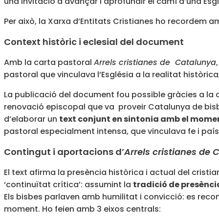
una invitació a avançar i aprofundir el camí d’una Esglé
Per això, la Xarxa d’Entitats Cristianes ho recordem a
Context històric i eclesial del document
Amb la carta pastoral
Arrels cristianes de Catalunya
pastoral que vinculava l’Església a la realitat històric
La publicació del document fou possible gràcies a la c
renovació episcopal que va proveir Catalunya de bisb
d’elaborar un
text conjunt en sintonia amb el moment
pastoral especialment intensa, que vinculava fe i país
Contingut i aportacions d’
Arrels cristianes de
El text afirma la presència històrica i actual del crist
‘continuïtat crítica’: assumint la
tradició de presència
Els bisbes parlaven amb humilitat i convicció: es recon
moment. Ho feien amb 3 eixos centrals: