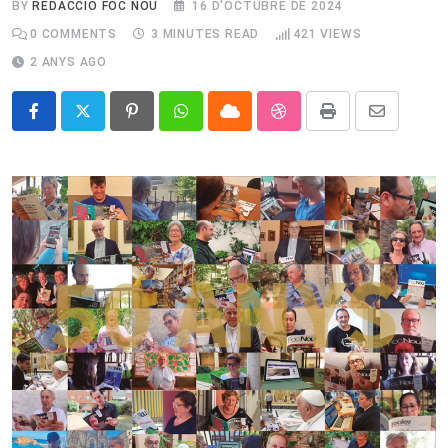
BY
REDACCIÓ FOC NOU
16 D'OCTUBRE DE 2024
0
COMMENTS
3 MINUTES READ
421
VIEWS
2 ANYS AGO
Pinterest
Whatsapp
Cloud
StumbleUpon
Print
Share
via
Email