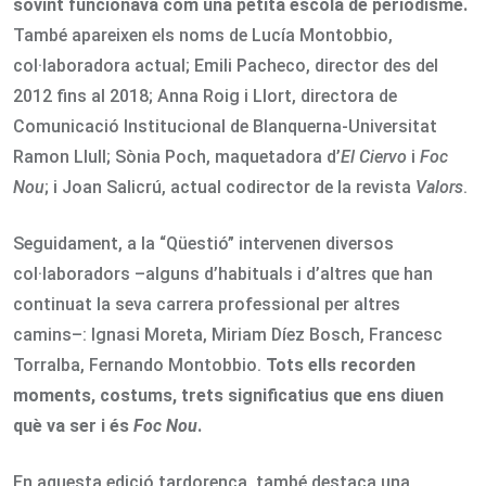
sovint funcionava com una petita escola de periodisme.
També apareixen els noms de Lucía Montobbio,
col·laboradora actual; Emili Pacheco, director des del
2012 fins al 2018; Anna Roig i Llort, directora de
Comunicació Institucional de Blanquerna-Universitat
Ramon Llull; Sònia Poch, maquetadora d’
El Ciervo
i
Foc
Nou
; i Joan Salicrú, actual codirector de la revista
Valors
.
Seguidament, a la “Qüestió” intervenen diversos
col·laboradors –alguns d’habituals i d’altres que han
continuat la seva carrera professional per altres
camins–: Ignasi Moreta, Miriam Díez Bosch, Francesc
Torralba, Fernando Montobbio.
Tots ells recorden
moments, costums, trets significatius que ens diuen
què va ser i és
Foc Nou
.
En aquesta edició tardorenca, també destaca una