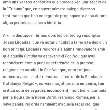
amb uns versos acròstics
que precedeixen una secció de
la “Tribuna” que, en aquest número aplega diversos
testimonis que han conegut de prop aquesta casa durant
algun període de la seva història.
Així, hi destaquen firmes com les del teòleg i escriptor
Josep Lligadas, que va estar vinculat a la revista des d’un
bon principi. Lligadas recorda els ànims renovadors amb
què aquella
Circular
va esdevenir el
Foc Nou
que avui
reconeixem com a punt de referència de la premsa
religiosa en català. Un
Foc Nou
que, com tot just
comenta Jordi Llisterri –actual director de la Fundació
Catalunya Religió–, es veia mogut per
una empenta, tan
crítica com de vegades inconscient,
molt ben encarnada
per la figura de la Roser Bofill
.
Francesc Romeu, per la
seva banda, recorda l’ambient d’aquella redacció, que