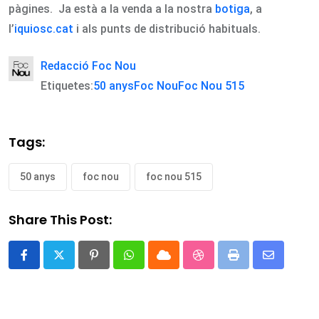
pàgines. Ja està a la venda a la nostra
botiga
, a
l’
iquiosc.cat
i als punts de distribució habituals.
Redacció Foc Nou
Etiquetes:
50 anys
Foc Nou
Foc Nou 515
Tags:
50 anys
foc nou
foc nou 515
Share This Post:
Pinterest
Whatsapp
Cloud
StumbleUpon
Print
Share
via
Email