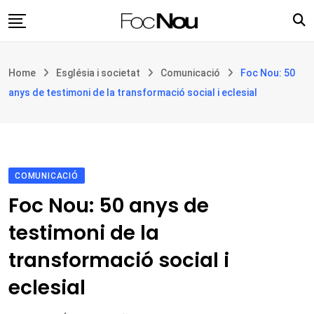
Skip
to
content
Església i societat
Home
Església i societat
Comunicació
Foc Nou: 50
Filosofia i teologia
anys de testimoni de la transformació social i eclesial
Cultura
Intercultures
Opinió
COMUNICACIÓ
Botiga
Foc Nou: 50 anys de
testimoni de la
transformació social i
eclesial