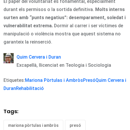
El paper del voluntariat és fonamental, especialment
durant els permisos o la sortida definitiva.
Molts interns
surten amb “punts negatius”: desemparament, soledat i
vulnerabilitat extrema.
Dormir al carrer i ser víctimes de
manipulació o violència mostra que aquest sistema no
garanteix la reinserció.
Quim Cervera i Duran
Excapellà, llicenciat en Teologia i Sociologia
Etiquetes:
Mariona Pòrtulas i Ambròs
Presó
Quim Cervera i
Duran
Rehabilitació
Tags:
mariona pòrtulas i ambròs
presó