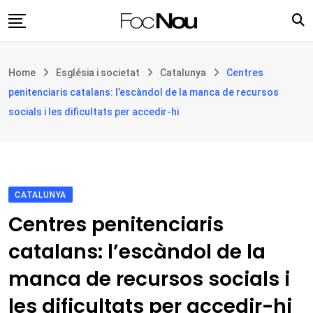
Skip
to
content
Església i societat
Home
Església i societat
Catalunya
Centres
Filosofia i teologia
penitenciaris catalans: l’escàndol de la manca de recursos
Cultura
socials i les dificultats per accedir-hi
Intercultures
Opinió
Botiga
CATALUNYA
Centres penitenciaris
catalans: l’escàndol de la
manca de recursos socials i
les dificultats per accedir-hi