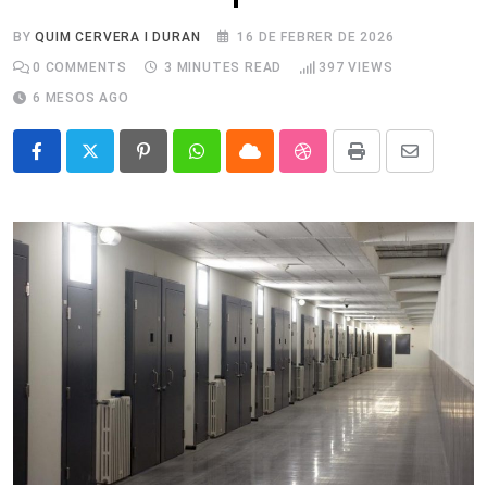
BY
QUIM CERVERA I DURAN
16 DE FEBRER DE 2026
0
COMMENTS
3 MINUTES READ
397
VIEWS
6 MESOS AGO
Pinterest
Whatsapp
Cloud
StumbleUpon
Print
Share
via
Email