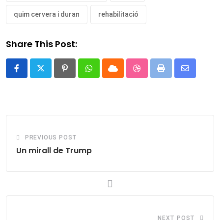
quim cervera i duran
rehabilitació
Share This Post:
Pinterest
Whatsapp
Cloud
StumbleUpon
Print
Share
via
Email
PREVIOUS POST
Un mirall de Trump
NEXT POST