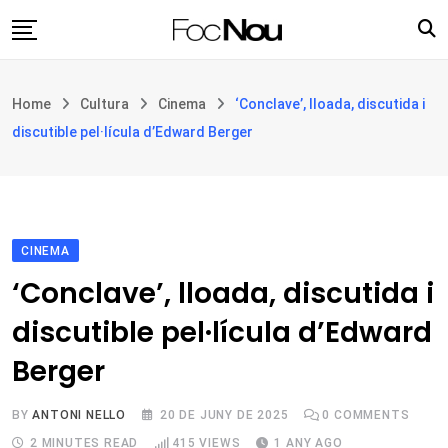
Skip
to
content
Església i societat
Home
Cultura
Cinema
‘Conclave’, lloada, discutida i
Filosofia i teologia
discutible pel·lícula d’Edward Berger
Cultura
Intercultures
Opinió
CINEMA
Botiga
‘Conclave’, lloada, discutida i
discutible pel·lícula d’Edward
Berger
BY
ANTONI NELLO
20 DE JUNY DE 2025
0
COMMENTS
2 MINUTES READ
415
VIEWS
1 ANY AGO