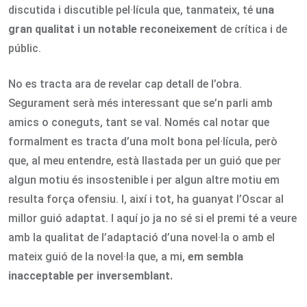
discutida i discutible pel·lícula que, tanmateix, té
una
gran qualitat i un notable reconeixement
de crítica i de
públic.
No es tracta ara de revelar cap detall de l’obra.
Segurament serà més interessant que se’n parli amb
amics o coneguts, tant se val. Només cal notar que
formalment es tracta d’una molt bona pel·lícula, però
que, al meu entendre, està llastada per un guió que per
algun motiu és insostenible i per algun altre motiu em
resulta força ofensiu. I, així i tot, ha guanyat l’Oscar al
millor guió adaptat. I aquí jo ja no sé si el premi té a veure
amb la qualitat de l’adaptació d’una novel·la o amb el
mateix guió de la novel·la que, a mi,
em sembla
inacceptable per inversemblant.