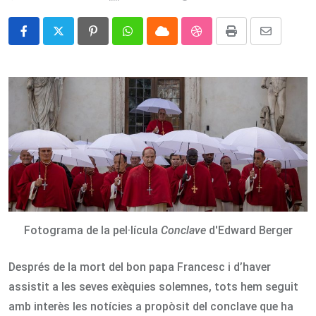
Pinterest
Whatsapp
Cloud
StumbleUpon
Print
Share
via
Email
Fotograma de la pel·lícula
Conclave
d'Edward Berger
Després de la mort del bon papa Francesc i d’haver
assistit a les seves exèquies solemnes, tots hem seguit
amb interès les notícies a propòsit del conclave que ha