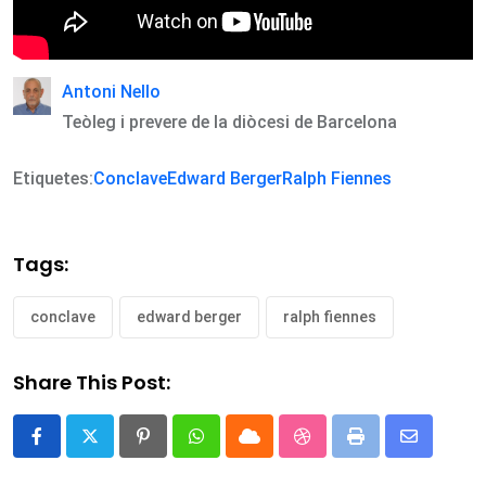
Antoni Nello
Teòleg i prevere de la diòcesi de Barcelona
Etiquetes:
Conclave
Edward Berger
Ralph Fiennes
Tags:
conclave
edward berger
ralph fiennes
Share This Post:
Pinterest
Whatsapp
Cloud
StumbleUpon
Print
Share
via