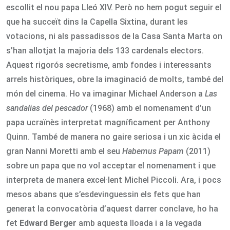
escollit el nou papa Lleó XIV. Però no hem pogut seguir el
que ha succeït dins la Capella Sixtina, durant les
votacions, ni als passadissos de la Casa Santa Marta on
s’han allotjat la majoria dels 133 cardenals electors.
Aquest rigorós secretisme, amb fondes i interessants
arrels històriques, obre la imaginació de molts, també del
món del cinema. Ho va imaginar Michael Anderson a
Las
sandalias del pescador
(1968) amb el nomenament d’un
papa ucraïnès interpretat magníficament per Anthony
Quinn. També de manera no gaire seriosa i un xic àcida el
gran Nanni Moretti amb el seu
Habemus Papam
(2011)
sobre un papa que no vol acceptar el nomenament i que
interpreta de manera excel·lent Michel Piccoli. Ara, i pocs
mesos abans que s’esdevinguessin els fets que han
generat la convocatòria d’aquest darrer conclave, ho ha
fet
Edward Berger
amb aquesta lloada i a la vegada