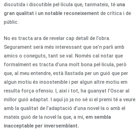
discutida i discutible pel·lícula que, tanmateix, té
una
gran qualitat i un notable reconeixement
de crítica i de
públic.
No es tracta ara de revelar cap detall de l’obra.
Segurament serà més interessant que se’n parli amb
amics o coneguts, tant se val. Només cal notar que
formalment es tracta d’una molt bona pel·lícula, però
que, al meu entendre, està llastada per un guió que per
algun motiu és insostenible i per algun altre motiu em
resulta força ofensiu. I, així i tot, ha guanyat l’Oscar al
millor guió adaptat. I aquí jo ja no sé si el premi té a veure
amb la qualitat de l’adaptació d’una novel·la o amb el
mateix guió de la novel·la que, a mi,
em sembla
inacceptable per inversemblant.