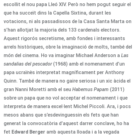
escollit el nou papa Lleó XIV. Però no hem pogut seguir el
que ha succeït dins la Capella Sixtina, durant les
votacions, ni als passadissos de la Casa Santa Marta on
s’han allotjat la majoria dels 133 cardenals electors.
Aquest rigorós secretisme, amb fondes i interessants
arrels històriques, obre la imaginació de molts, també del
món del cinema. Ho va imaginar Michael Anderson a
Las
sandalias del pescador
(1968) amb el nomenament d’un
papa ucraïnès interpretat magníficament per Anthony
Quinn. També de manera no gaire seriosa i un xic àcida el
gran Nanni Moretti amb el seu
Habemus Papam
(2011)
sobre un papa que no vol acceptar el nomenament i que
interpreta de manera excel·lent Michel Piccoli. Ara, i pocs
mesos abans que s’esdevinguessin els fets que han
generat la convocatòria d’aquest darrer conclave, ho ha
fet
Edward Berger
amb aquesta lloada i a la vegada