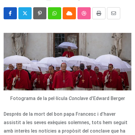
Pinterest
Whatsapp
Cloud
StumbleUpon
Print
Share
via
Email
Fotograma de la pel·lícula
Conclave
d'Edward Berger
Després de la mort del bon papa Francesc i d’haver
assistit a les seves exèquies solemnes, tots hem seguit
amb interès les notícies a propòsit del conclave que ha