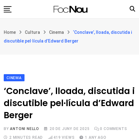
Skip
to
content
Església i societat
Home
Cultura
Cinema
‘Conclave’, lloada, discutida i
Filosofia i teologia
discutible pel·lícula d’Edward Berger
Cultura
Intercultures
Opinió
CINEMA
Botiga
‘Conclave’, lloada, discutida i
discutible pel·lícula d’Edward
Berger
BY
ANTONI NELLO
20 DE JUNY DE 2025
0
COMMENTS
2 MINUTES READ
419
VIEWS
1 ANY AGO