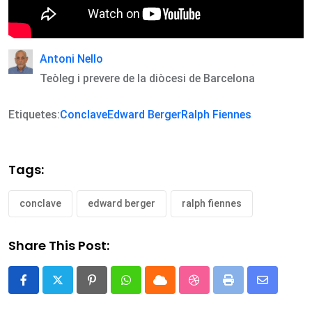
Antoni Nello
Teòleg i prevere de la diòcesi de Barcelona
Etiquetes:
Conclave
Edward Berger
Ralph Fiennes
Tags:
conclave
edward berger
ralph fiennes
Share This Post:
Pinterest
Whatsapp
Cloud
StumbleUpon
Print
Share
via