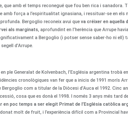
e, que amb el temps reconegué que fou ben rica i sanadora. Ti
 amb força a l’espiritualitat ignasiana, i ressituar-se en els 
 profunda. Bergoglio reconeix avui que
va créixer en aquella
ervei als marginats
, aprofundint en l’herència que Arrupe hav
gnificativament a Bergoglio (i potser sense saber-ho ni ell) t
 segell d’Arrupe.
 en ple Generalat de Kolvenbach, l’Església argentina trobà en
dències cronològiques van fer que a inicis de 1991 morís Ar
e Bergoglio com a titular de la Diòcesi d’Auca el 1992. Cinc
cessió, cosa que es donà el 1998. I només 3 anys més tard d
ar en poc temps a ser elegit Primat de l’Església catòlica ar
onat molt de fruit, i l’experiència difícil com a Provincial h