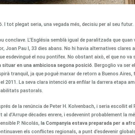
. I tot plegat seria, una vegada més, decisiu per al seu futur.
u conclave. L’Església semblà igual de paralitzada que quan va
 Joan Pau I, 33 dies abans. No hi havia alternatives clares a
 que esdevingué el nou pontífex. No obstant això, el que no va
n situar en una ambiciosa segona posició
. Bergoglio va ser 
spirà tranquil, ja que pogué marxar de retorn a Buenos Aires, 
el 2011. La seva clara intenció era enfilar la darrera etapa amb
sabilitats pastorals.
s de la renúncia de Peter H. Kolvenbach, i seria escollit el P
t al d’Arrupe dècades enrere, i esdevenint probablement la més
sensible P. Nicolás,
la Companyia estava preparada per a afro
ntinuaven els conflictes regionals, a punt d’esdevenir global