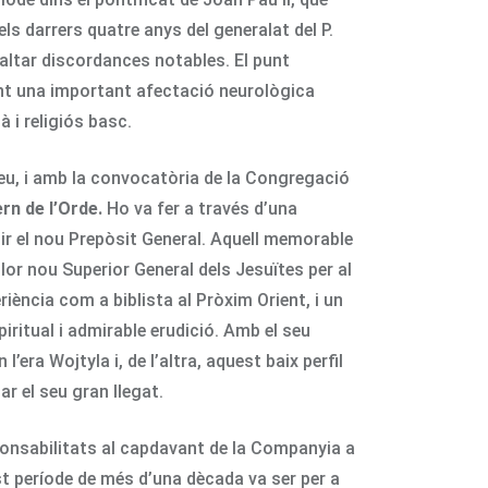
els darrers quatre anys del generalat del P.
faltar discordances notables. El punt
nt una important afectació neurològica
à i religiós basc.
 Seu, i amb la convocatòria de la Congregació
rn de l’Orde.
Ho va fer a través d’una
ir el nou Prepòsit General. Aquell memorable
lor nou Superior General dels Jesuïtes per al
riència com a biblista al Pròxim Orient, i un
iritual i admirable erudició. Amb el seu
era Wojtyla i, de l’altra, aquest baix perfil
ar el seu gran llegat.
sponsabilitats al capdavant de la Companyia a
est període de més d’una dècada va ser per a