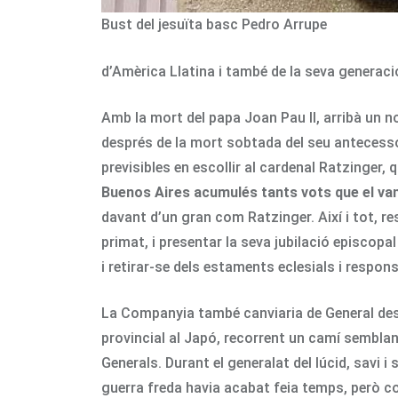
Bust del jesuïta basc Pedro Arrupe
d’Amèrica Llatina i també de la seva generació
Amb la mort del papa Joan Pau II, arribà un no
després de la mort sobtada del seu antecessor,
previsibles en escollir al cardenal Ratzinger,
Buenos Aires acumulés tants vots que el va
davant d’un gran com Ratzinger. Així i tot, re
primat, i presentar la seva jubilació episcopal 
i retirar-se dels estaments eclesials i respon
La Companyia també canviaria de General despré
provincial al Japó, recorrent un camí semblan
Generals. Durant el generalat del lúcid, savi i 
guerra freda havia acabat feia temps, però co