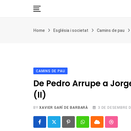
Skip
to
content
Església i societat
Home
Església i societat
Camins de pau
Filosofia i teologia
Cultura
Intercultures
Opinió
CAMINS DE PAU
Botiga
De Pedro Arrupe a Jorge 
(II)
BY
XAVIER GARÍ DE BARBARÀ
3 DE DESEMBRE D
Pinterest
Whatsapp
Cloud
Stumble