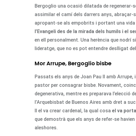
Bergoglio una ocasió dilatada de regenerar-s
assimilar el camí dels darrers anys, abraçar-se
apropant-se als empobrits i portant una vida
l’Evangeli des de la mirada dels humils i el s
en ell personalment. Una herència que nodrí si
lideratge, que no es pot entendre deslligat del
Mor Arrupe, Bergoglio bisbe
Passats els anys de Joan Pau II amb Arrupe, i
pastor per consagrar bisbe. Novament, coinci
degenerativa, mentre es preparava l’elecció d
l’Arquebisbat de Buenos Aires amb dret a suc
II el va crear cardenal, la qual cosa
el va port
que demostrà que els anys de refer-se havien d
aleshores.