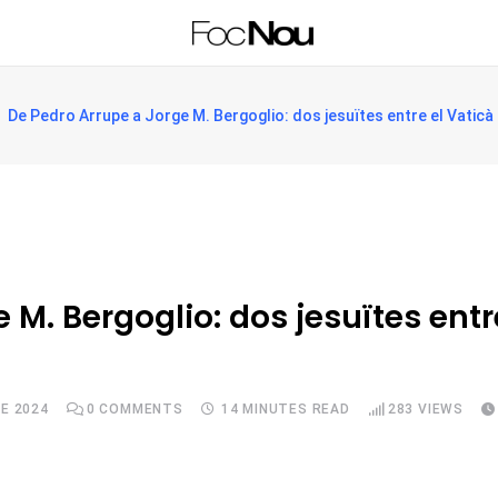
De Pedro Arrupe a Jorge M. Bergoglio: dos jesuïtes entre el Vaticà II 
M. Bergoglio: dos jesuïtes entre 
E 2024
0
COMMENTS
14 MINUTES READ
283
VIEWS
Upon