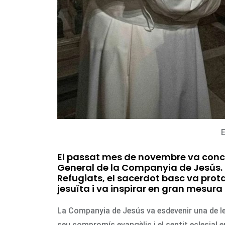
E
El passat mes de novembre va conclo
General de la Companyia de Jesús. Pa
Refugiats, el sacerdot basc va pro
jesuïta i va inspirar en gran mesura 
La Companyia de Jesús va esdevenir una de les
seu compromís evangèlic i el sentit eclesial e