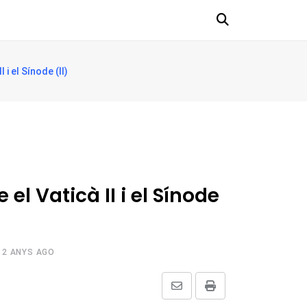
i el Sínode (II)
el Vaticà II i el Sínode
2 ANYS AGO
Share
Print