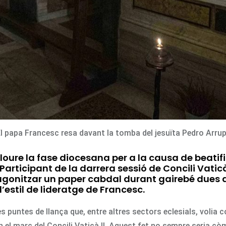
l papa Francesc resa davant la tomba del jesuïta Pedro Arru
ure la fase diocesana per a la causa de beatifi
rticipant de la darrera sessió de Concili Vaticà 
tagonitzar un paper cabdal durant gairebé dues
l’estil de lideratge de Francesc.
 puntes de llança que, entre altres sectors eclesials, volia c
n el marc del Concili Vaticà II. Aquest fet no sempre seria còm