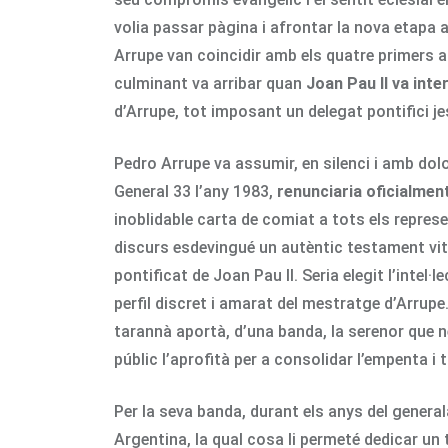
volia passar pàgina i afrontar la nova etapa am
Arrupe van coincidir amb els quatre primers a
culminant va arribar quan
Joan Pau II va int
d’Arrupe, tot imposant un delegat pontifici jes
Pedro Arrupe va assumir, en silenci i amb dolo
General 33 l’any 1983,
renunciaria oficialment
inoblidable carta de comiat a tots els repre
discurs esdevingué un autèntic testament vita
pontificat de Joan Pau II. Seria elegit l’intel
perfil discret i amarat del mestratge d’Arrupe
tarannà aportà, d’una banda, la serenor que nec
públic l’aprofità per a consolidar l’empenta i 
Per la seva banda, durant els anys del genera
Argentina, la qual cosa li permeté dedicar un 