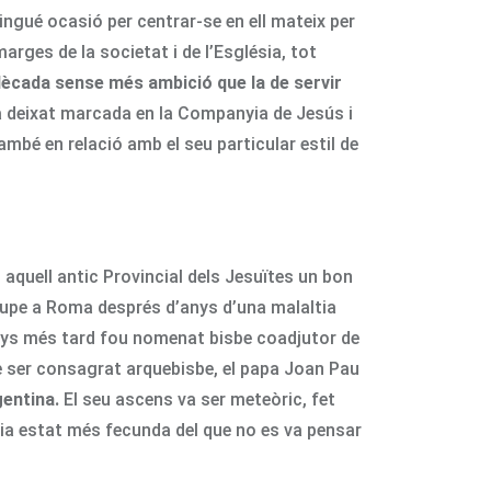
ngué ocasió per centrar-se en ell mateix per
marges de la societat i de l’Església, tot
 dècada sense més ambició que la de servir
ia deixat marcada en la Companyia de Jesús i
ambé en relació amb el seu particular estil de
 aquell antic Provincial dels Jesuïtes un bon
rupe a Roma després d’anys d’una malaltia
 anys més tard fou nomenat bisbe coadjutor de
e ser consagrat arquebisbe, el papa Joan Pau
gentina.
El seu ascens va ser meteòric, fet
avia estat més fecunda del que no es va pensar