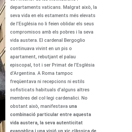
departaments vaticans. Malgrat això, la
seva vida en els estaments més elevats
de l’Església no li feien oblidar els seus
compromisos amb els pobres i la seva
vida austera. El cardenal Bergoglio
continuava vivint en un pis o
apartament, rebutjant el palau
episcopal, tot i ser Primat de l’Església
d’Argentina. A Roma tampoc
freqüentava ni recepcions ni estils
sofisticats habituals d’alguns altres
membres del col·legi cardenalici. No
obstant això, manifestava
una
combinació particular entre aquesta
vida austera, la seva autenticitat
evangèlica i una visió un xic clàssica de