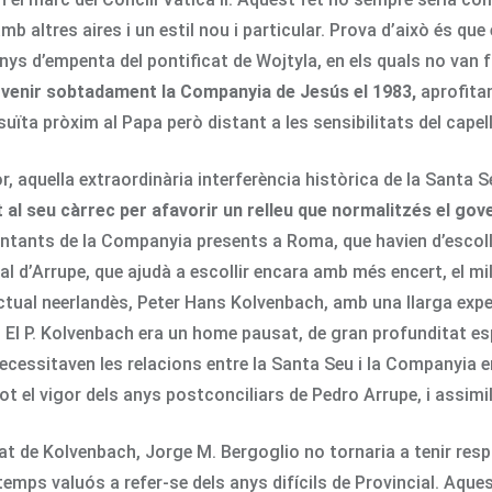
b altres aires i un estil nou i particular. Prova d’això és que 
nys d’empenta del pontificat de Wojtyla, en els quals no van 
ervenir sobtadament la Companyia de Jesús el 1983,
aprofita
uïta pròxim al Papa però distant a les sensibilitats del capell
r, aquella extraordinària interferència històrica de la Santa
 al seu càrrec per afavorir un relleu que normalitzés el gove
sentants de la Companyia presents a Roma, que havien d’escoll
l d’Arrupe, que ajudà a escollir encara amb més encert, el mil
·lectual neerlandès, Peter Hans Kolvenbach, amb una llarga expe
. El P. Kolvenbach era un home pausat, de gran profunditat esp
essitaven les relacions entre la Santa Seu i la Companyia en l’
tot el vigor dels anys postconciliars de Pedro Arrupe, i assimil
lat de Kolvenbach, Jorge M. Bergoglio no tornaria a tenir re
temps valuós a refer-se dels anys difícils de Provincial. Aqu