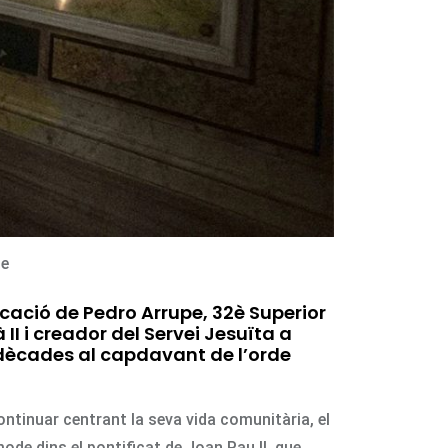
pe
cació de Pedro Arrupe, 32è Superior
II i creador del Servei Jesuïta a
 dècades al capdavant de l’orde
ontinuar centrant la seva vida comunitària, el
ode dins el pontificat de Joan Pau II, que