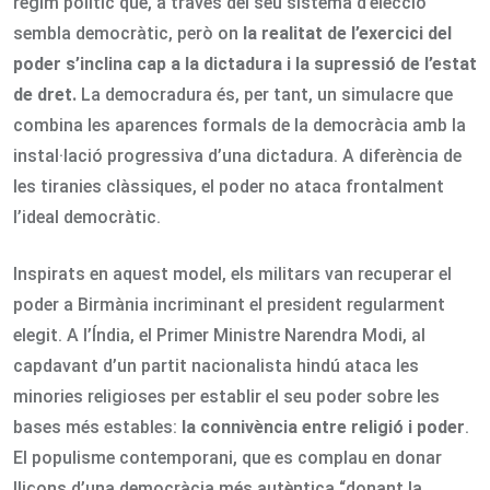
règim polític que, a través del seu sistema d’elecció
sembla democràtic, però on
la realitat de l
’exercici del
poder s’inclina cap a la dictadura i la supressió de l’estat
de dret.
La democradura és, per tant, un simulacre que
combina les aparences formals de la democràcia amb la
instal·lació progressiva d’una dictadura. A diferència de
les tiranies clàssiques, el poder no ataca frontalment
l’ideal democràtic.
Inspirats en aquest model, els militars van recuperar el
poder a Birmània incriminant el president regularment
elegit. A l’Índia, el Primer Ministre Narendra Modi, al
capdavant d’un partit nacionalista hindú ataca les
minories religioses per establir el seu poder sobre les
bases més estables:
la connivència entre religió i poder
.
El populisme contemporani, que es complau en donar
lliçons d’una democràcia més autèntica “donant la