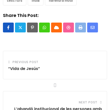
cesc rufs
índia
narendra modi
Share This Post:
Pinterest
Whatsapp
Cloud
StumbleUpon
Print
Share
via
Email
PREVIOUS POST
“Vida de Jesús”
NEXT POST
L’abandó institucional de les persones amb