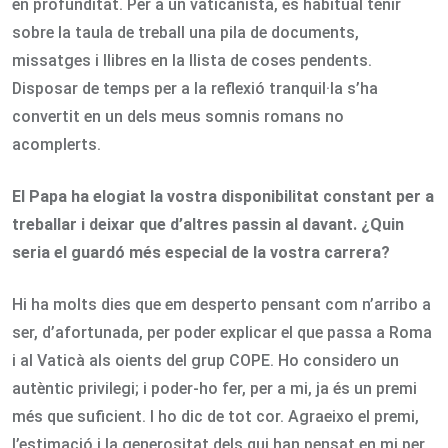
en profunditat. Per a un vaticanista, és habitual tenir
sobre la taula de treball una pila de documents,
missatges i llibres en la llista de coses pendents.
Disposar de temps per a la reflexió tranquil·la s’ha
convertit en un dels meus somnis romans no
acomplerts.
El Papa ha elogiat la vostra disponibilitat constant per a
treballar i deixar que d’altres passin al davant. ¿Quin
seria el guardó més especial de la vostra carrera?
Hi ha molts dies que em desperto pensant com n’arribo a
ser, d’afortunada, per poder explicar el que passa a Roma
i al Vaticà als oients del grup COPE. Ho considero un
autèntic privilegi; i poder-ho fer, per a mi, ja és un premi
més que suficient. I ho dic de tot cor. Agraeixo el premi,
l’estimació i la generositat dels qui han pensat en mi per