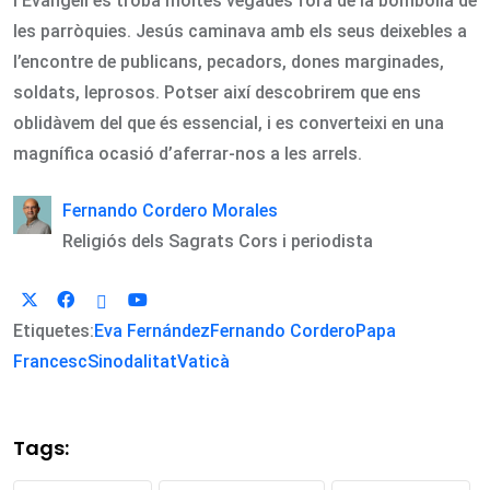
l’Evangeli es troba moltes vegades fora de la bombolla de
les parròquies. Jesús caminava amb els seus deixebles a
l’encontre de publicans, pecadors, dones marginades,
soldats, leprosos. Potser així descobrirem que ens
oblidàvem del que és essencial, i es converteixi en una
magnífica ocasió d’aferrar-nos a les arrels.
Fernando Cordero Morales
Religiós dels Sagrats Cors i periodista
Etiquetes:
Eva Fernández
Fernando Cordero
Papa
Francesc
Sinodalitat
Vaticà
Tags: