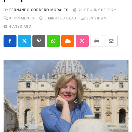
BY
FERNANDO CORDERO MORALES
21 DE JUNY DE 2022
0
COMMENTS
6 MINUTES READ
353
VIEWS
4 ANYS AGO
Pinterest
Whatsapp
Cloud
StumbleUpon
Print
Share
via
Email