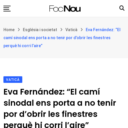
Skip
to
content
Església i societat
Home
Església i societat
Vaticà
Eva Fernández: “El
Filosofia i teologia
camí sinodal ens porta a no tenir por d’obrir les finestres
Cultura
perquè hi corri l’aire”
Intercultures
Opinió
Botiga
VATICÀ
Eva Fernández: “El camí
sinodal ens porta a no tenir
por d’obrir les finestres
perquè hi corri l’aire”