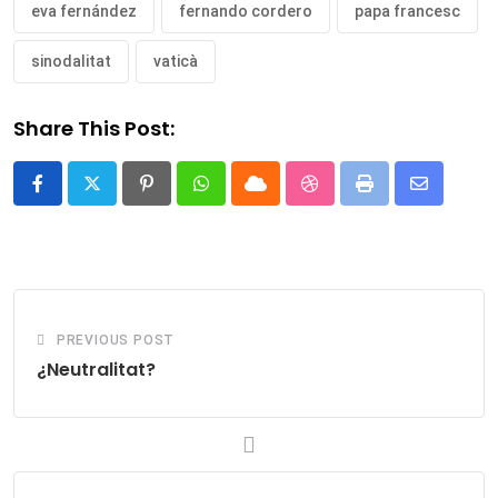
eva fernández
fernando cordero
papa francesc
sinodalitat
vaticà
Share This Post:
Pinterest
Whatsapp
Cloud
StumbleUpon
Print
Share
via
Email
PREVIOUS POST
¿Neutralitat?