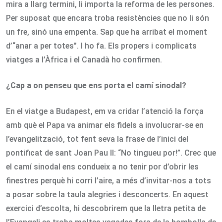
mira a llarg termini, li importa la reforma de les persones.
Per suposat que encara troba resistències que no li són
un fre, sinó una empenta. Sap que ha arribat el moment
d’“anar a per totes”. I ho fa. Els propers i complicats
viatges a l’Àfrica i el Canadà ho confirmen.
¿Cap a on penseu que ens porta el camí sinodal?
En el viatge a Budapest, em va cridar l’atenció la força
amb què el Papa va animar els fidels a involucrar-se en
l’evangelització, tot fent seva la frase de l’inici del
pontificat de sant Joan Pau II: “No tingueu por!”. Crec que
el camí sinodal ens condueix a no tenir por d’obrir les
finestres perquè hi corri l’aire, a més d’invitar-nos a tots
a posar sobre la taula alegries i desconcerts. En aquest
exercici d’escolta, hi descobrirem que la lletra petita de