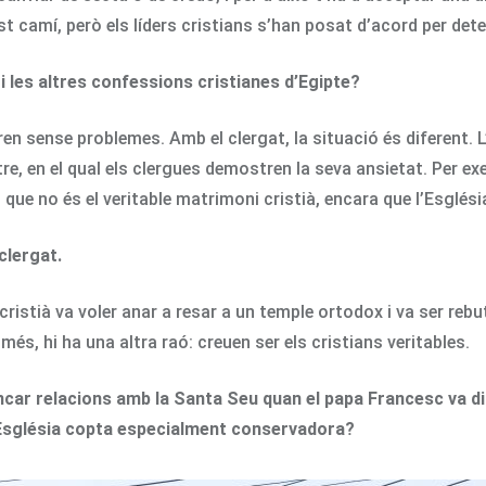
t camí, però els líders cristians s’han posat d’acord per deteni
i les altres confessions cristianes d’Egipte?
en sense problemes. Amb el clergat, la situació és diferent. L
tre, en el qual els clergues demostren la seva ansietat. Per e
i, que no és el veritable matrimoni cristià, encara que l’Esgl
clergat.
cristià va voler anar a resar a un temple ortodox i va ser reb
és, hi ha una altra raó: creuen ser els cristians veritables.
ncar relacions amb la Santa Seu quan el papa Francesc va di
 l’Església copta especialment conservadora?