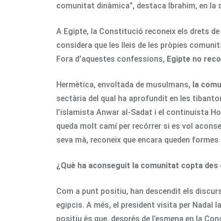
comunitat dinàmica”, destaca Ibrahim, en la s
A Egipte, la Constitució reconeix els drets de
considera que les lleis de les pròpies comunit
Fora d’aquestes confessions,
Egipte no reco
Hermètica, envoltada de musulmans,
la comu
sectària del qual ha aprofundit en les tibanto
l’islamista Anwar al-Sadat i el continuista H
queda molt camí per recórrer si es vol aconseg
seva mà, reconeix que encara queden formes d
¿Què ha aconseguit la comunitat copta des del
Com a punt positiu, han descendit els discurso
egipcis. A més, el president visita per Nadal
positiu és que, després de l’esmena en la Con