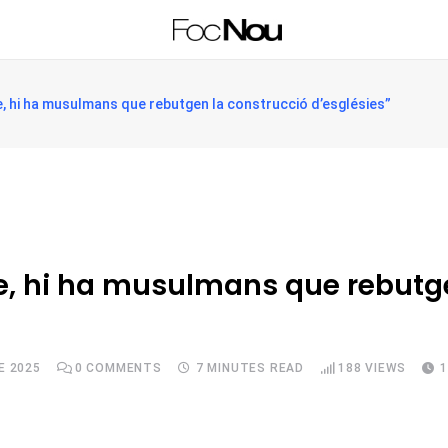
te, hi ha musulmans que rebutgen la construcció d’esglésies”
te, hi ha musulmans que rebutg
E 2025
0
COMMENTS
7 MINUTES READ
188
VIEWS
1
Upon