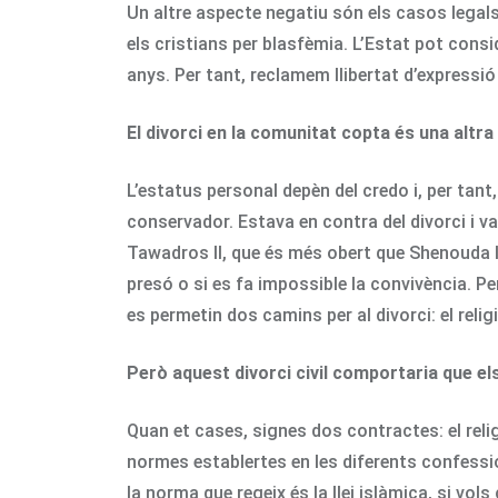
Un altre aspecte negatiu són els casos legals
els cristians per blasfèmia. L’Estat pot consid
anys. Per tant, reclamem llibertat d’expressió
El divorci en la comunitat copta és una altra
L’estatus personal depèn del credo i, per tant
conservador. Estava en contra del divorci i va
Tawadros II, que és més obert que Shenouda III 
presó o si es fa impossible la convivència. Pe
es permetin dos camins per al divorci: el relig
Però aquest divorci civil comportaria que els
Quan et cases, signes dos contractes: el relig
normes establertes en les diferents confessi
la norma que regeix és la llei islàmica, si vols