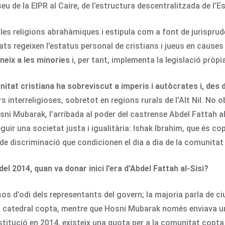
eu de la EIPR al Caire, de l’estructura descentralitzada de l’
 les religions abrahàmiques i estipula com a font de jurisprudè
ats regeixen l’estatus personal de cristians i jueus en causes 
neix a les minories
i, per tant, implementa la legislació pròp
nitat cristiana ha sobreviscut a imperis i autòcrates i, des 
rs interreligioses, sobretot en regions rurals de l’Alt Nil. No 
osni Mubarak, l’arribada al poder del castrense Abdel Fattah a
uir una societat justa i igualitària: Ishak Ibrahim, que és co
e discriminació que condicionen el dia a dia de la comunitat
 2014, quan va donar inici l’era d’Abdel Fattah al-Sisi?
s d’odi dels representants del govern; la majoria parla de ciu
 la catedral copta, mentre que Hosni Mubarak només enviava u
stitució en 2014, existeix una quota per a la comunitat copta