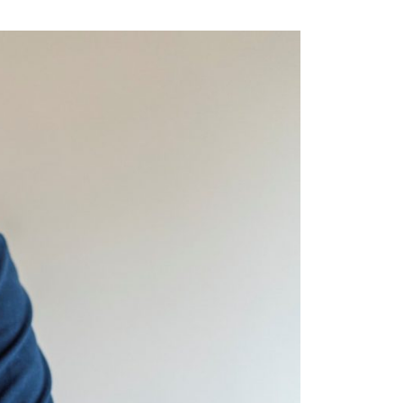
via
Email