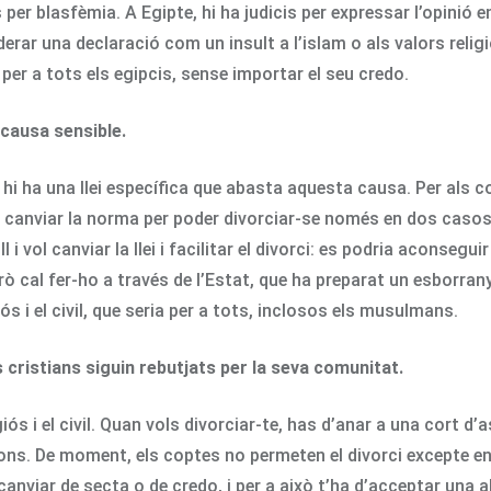
 per blasfèmia. A Egipte, hi ha judicis per expressar l’opinió
erar una declaració com un insult a l’islam o als valors religi
 per a tots els egipcis, sense importar el seu credo.
 causa sensible.
, hi ha una llei específica que abasta aquesta causa. Per als 
 canviar la norma per poder divorciar-se només en dos casos: l
i vol canviar la llei i facilitar el divorci: es podria aconseg
rò cal fer-ho a través de l’Estat, que ha preparat un esborran
iós i el civil, que seria per a tots, inclosos els musulmans.
 cristians siguin rebutjats per la seva comunitat.
iós i el civil. Quan vols divorciar-te, has d’anar a una cort 
ons. De moment, els coptes no permeten el divorci excepte en
 canviar de secta o de credo, i per a això t’ha d’acceptar una a