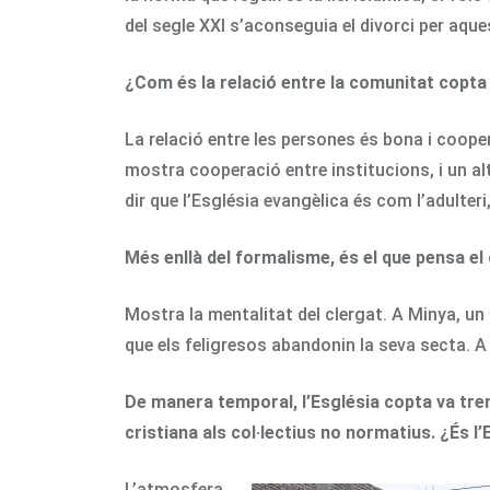
del segle XXI s’aconseguia el divorci per aques
¿Com és la relació entre la comunitat copta 
La relació entre les persones és bona i cooper
mostra cooperació entre institucions, i un al
dir que l’Església evangèlica és com l’adulter
Més enllà del formalisme, és el que pensa el 
Mostra la mentalitat del clergat. A Minya, un 
que els feligresos abandonin la seva secta. A m
De manera temporal, l’Església copta va tre
cristiana als col·lectius no normatius. ¿És
L’atmosfera