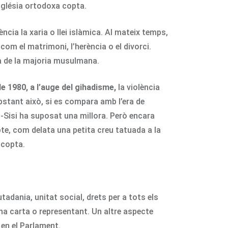
Església ortodoxa copta.
ncia la xaria o llei islàmica. Al mateix temps,
com el matrimoni, l’herència o el divorci.
ia de la majoria musulmana.
de 1980, a l’auge del gihadisme,
la violència
obstant això, si es compara amb l’era de
l-Sisi ha suposat una millora. Però encara
pte, com delata una petita creu tatuada a la
 copta.
tadania, unitat social, drets per a tots els
na carta o representant. Un altre aspecte
 en el Parlament.