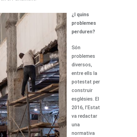
¿I quins
problemes
perduren?
Són
problemes
diversos,
entre ells la
potestat per
construir
esglésies. El
2016, l’Estat
va redactar
una
normativa