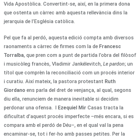
Vida Apostòlica. Convertint-se, així, en la primera dona
que ostenta un càrrec amb aquesta rellevància dins la
jerarquia de l’Església catòlica.
Pel que fa al perdó, aquesta edició compta amb diversos
raonaments a càrrec de firmes com la de
Francesc
Torralba
, que pren com a punt de partida l’obra del filòsof
i musicòleg francès, Vladimir Jankélevitch,
Le pardon
; un
títol que comprèn la reconciliació com un procés interior
i curatiu. Així mateix, la pastora protestant
Ruth
Giordano
ens parla del dret de venjança, al qual, segons
diu ella, renunciem de manera inevitable si decidim
perdonar una ofensa. I
Ezequiel Mir
Casas tracta la
dificultat d’aquest procés imperfecte –més encara, si es
compara amb el perdó de Déu–, en el qual val la pena
encaminar-se, tot i fer-ho amb passes petites. Per la