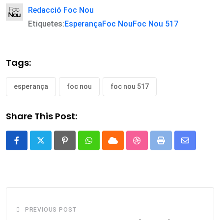
Redacció Foc Nou
Etiquetes:
Esperança
Foc Nou
Foc Nou 517
Tags:
esperança
foc nou
foc nou 517
Share This Post:
Pinterest
Whatsapp
Cloud
StumbleUpon
Print
Share
via
Email
PREVIOUS POST