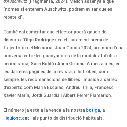
d’Auschwitz
(Fragmenta, 2024). Mèlich assenyala que
“només si entenem Auschwitz, podrem evitar que es
repeteixi”.
També cal esmentar que el lector podrà gaudir del
discurs d’
Olga Rodríguez
en el lliurament premi de
trajectòria del Memorial Joan Gomis 2024, així com d’una
conversa entre les guanyadores de la modalitat d’obra
periodística,
Sara Boldú i Anna Grimau
. A més a més, en
les darreres pàgines de la revista, s’hi troben, com
sempre, les recomanacions de llibres i música a càrrec
d’experts com Maria Escalas, Andreu Trilla, Francesc
Xavier Marín, Jordi Guàrdia i Albert Ferrer Flamarich.
El número ja està a la venda a la nostra
botiga
, a
l’
iquiosc.cat
i als punts de distribució habituals.