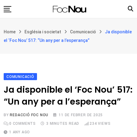
Skip
to
content
Església i societat
Home
Església i societat
Comunicació
Ja disponible
Filosofia i teologia
el ‘Foc Nou’ 517: “Un any per a l’esperança”
Cultura
Intercultures
Opinió
COMUNICACIÓ
Botiga
Ja disponible el ‘Foc Nou’ 517:
“Un any per a l’esperança”
BY
REDACCIÓ FOC NOU
11 DE FEBRER DE 2025
0
COMMENTS
3 MINUTES READ
234
VIEWS
1 ANY AGO