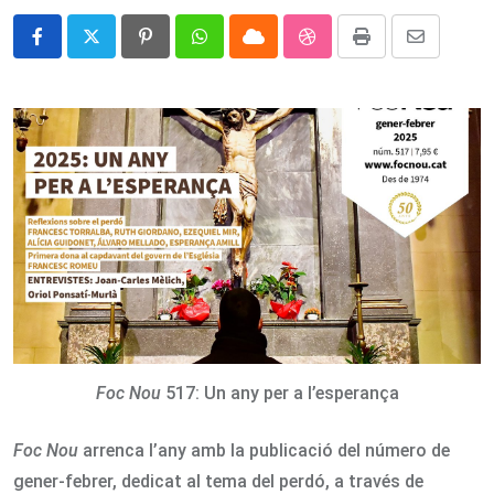
Pinterest
Whatsapp
Cloud
StumbleUpon
Print
Share
via
Email
Foc Nou
517: Un any per a l’esperança
Foc Nou
arrenca l’any amb la publicació del número de
gener-febrer, dedicat al tema del perdó, a través de