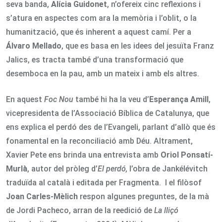
seva banda,
Alícia Guidonet
, n’ofereix cinc reflexions i
s’atura en aspectes com ara la memòria i l’oblit, o la
humanització, que és inherent a aquest camí. Per a
Álvaro Mellado
, que es basa en les idees del jesuïta Franz
Jalics, es tracta també d’una transformació que
desemboca en la pau, amb un mateix i amb els altres.
En aquest
Foc Nou
també hi ha la veu d’
Esperança Amill
,
vicepresidenta de l’Associació Bíblica de Catalunya, que
ens explica el perdó des de l’Evangeli, parlant d’allò que és
fonamental en la reconciliació amb Déu. Altrament,
Xavier Pete ens brinda una entrevista amb
Oriol Ponsatí-
Murlà
, autor del pròleg d’
El perdó,
l’obra de Jankélévitch
traduïda al català i editada per Fragmenta. I el filòsof
Joan Carles-Mèlich
respon algunes preguntes, de la mà
de Jordi Pacheco, arran de la reedició de
La lliçó