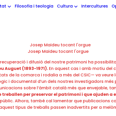
etat
Filosofia i teologia
Cultura
Intercultures
O
Josep Maideu tocant l'orgue
a recuperació i difusió del nostre patrimoni ha possibilit
u Auguet (1893-1971).
En aquest cas i amb motiu del ci
ats de la comarca i rodalia a més del CSIC— va veure la
dològic i documental d’un dels nostres investigadors més
icacions sobre l’àmbit català més que envejable, tant 
treballen per preservar el patrimoni i que ajuden a es
públic. Alhora, també cal lamentar que publicacions co
 aquest tipus de treballs passen inadvertits per a melòm