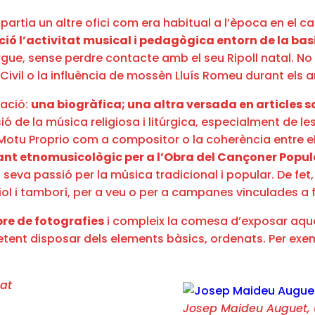
rtia un altre ofici com era habitual a l’època en el ca
ió l’activitat musical i pedagògica entorn de la bas
rgue, sense perdre contacte amb el seu Ripoll natal. No
a Civil o la influència de mossèn Lluís Romeu durant els
mació:
una biogràfica; una altra versada en articles so
ó de la música religiosa i litúrgica, especialment de le
Motu Proprio com a compositor o la coherència entre el 
ant etnomusicològic per a l’Obra del Cançoner Popula
 seva passió per la música tradicional i popular. De fet
iol i tamborí, per a veu o per a campanes vinculades a f
bre de fotografies
i compleix la comesa d’exposar aq
ent disposar dels elements bàsics, ordenats. Per exempl
at
Josep Maideu Auguet, 