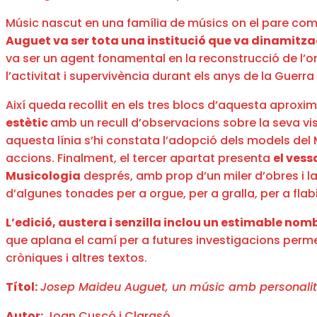
Músic nascut en una família de músics on el pare compa
Auguet va ser tota una institució que va dinamitzac
va ser un agent fonamental en la reconstrucció de l’o
l’activitat i supervivència durant els anys de la Guerr
Així queda recollit en els tres blocs d’aquesta aproxi
estètic
amb un recull d’observacions sobre la seva visi
aquesta línia s’hi constata l’adopció dels models del 
accions. Finalment, el tercer apartat presenta
el vess
Musicologia
després, amb prop d’un miler d’obres i la
d’algunes tonades per a orgue, per a gralla, per a flab
L’edició, austera i senzilla inclou un estimable nom
que aplana el camí per a futures investigacions permet
cròniques i altres textos.
Títol:
Josep Maideu Auguet, un músic amb personalit
Autor:
Joan Cuscó i Clarasó