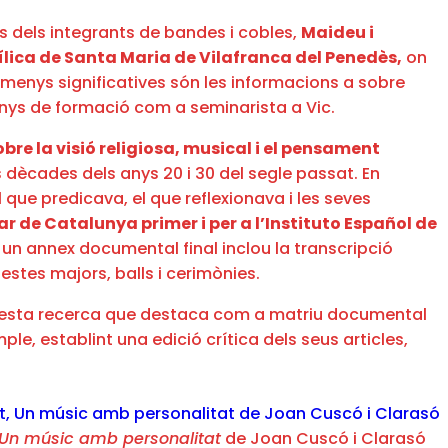
s dels integrants de bandes i cobles,
Maideu i
ílica de Santa Maria de Vilafranca del Penedès,
on
 menys significatives són les informacions a sobre
 anys de formació com a seminarista a Vic.
bre la visió religiosa, musical i el pensament
s dècades dels anys 20 i 30 del segle passat. En
que predicava, el que reflexionava i les seves
r de Catalunya primer i per a l’Instituto Español de
, un annex documental final inclou la transcripció
estes majors, balls i cerimònies.
uesta recerca que destaca com a matriu documental
e, establint una edició crítica dels seus articles,
Un músic amb personalitat
de Joan Cuscó i Clarasó