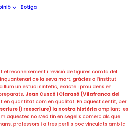
pinió
Botiga
at el reconeixement i revisió de figures com la del
nquantenari de la seva mort, gràcies a l’Institut
 llum un estudi sintètic, exacte i prou dens en
 preparats,
Joan Cuscó i Clarasó (Vilafranca del
en quantitat com en qualitat. En aquest sentit, per
criure (i reescriure) la nostra història
ampliant les
m aquestes no s’editin en segells comercials que
ans, professors i altres perfils poc vinculats amb la