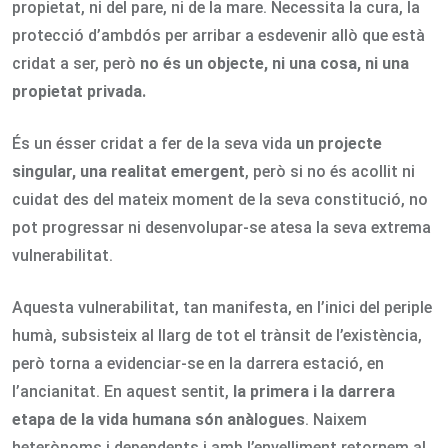
propietat, ni del pare, ni de la mare. Necessita la cura, la
protecció d’ambdós per arribar a esdevenir allò que està
cridat a ser, però
no és un objecte, ni una cosa, ni una
propietat privada.
És un ésser cridat a fer de la seva vida
un projecte
singular, una realitat emergent
, però si no és acollit ni
cuidat des del mateix moment de la seva constitució, no
pot progressar ni desenvolupar-se atesa la seva extrema
vulnerabilitat.
Aquesta vulnerabilitat, tan manifesta, en l’inici del periple
humà, subsisteix al llarg de tot el trànsit de l’existència,
però torna a evidenciar-se en la darrera estació, en
l’ancianitat. En aquest sentit,
la primera i la darrera
etapa de la vida humana són anàlogues
. Naixem
heterònoms i dependents i amb l’envelliment retornem al