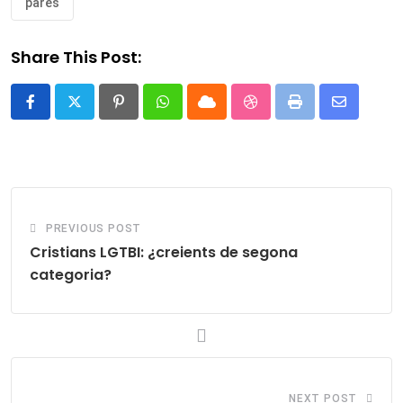
pares
Share This Post:
Pinterest
Whatsapp
Cloud
StumbleUpon
Print
Share
via
Email
PREVIOUS POST
Cristians LGTBI: ¿creients de segona
categoria?
NEXT POST