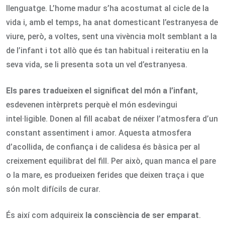
llenguatge. L’home madur s’ha acostumat al cicle de la
vida i, amb el temps, ha anat domesticant l’estranyesa de
viure, però, a voltes, sent una vivència molt semblant a la
de l’infant i tot allò que és tan habitual i reiteratiu en la
seva vida, se li presenta sota un vel d’estranyesa.
Els pares tradueixen el significat del món a l’infant
,
esdevenen intèrprets perquè el món esdevingui
intel·ligible. Donen al fill acabat de néixer l’atmosfera d’un
constant assentiment i amor. Aquesta atmosfera
d’acollida, de confiança i de calidesa és bàsica per al
creixement equilibrat del fill. Per això, quan manca el pare
o la mare, es produeixen ferides que deixen traça i que
són molt difícils de curar.
És així com adquireix
la consciència de ser emparat
.