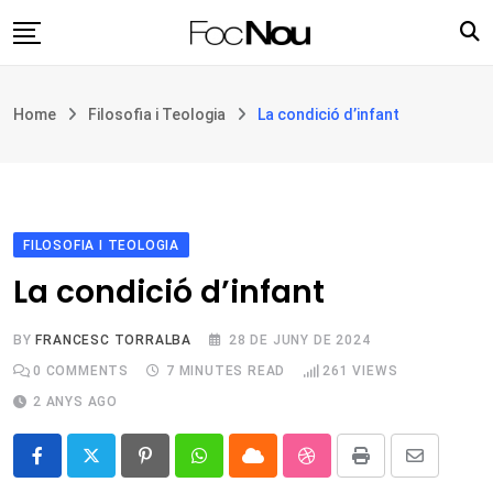
Skip
to
content
Església i societat
Home
Filosofia i Teologia
La condició d’infant
Filosofia i teologia
Cultura
Intercultures
Opinió
FILOSOFIA I TEOLOGIA
La condició d’infant
Botiga
BY
FRANCESC TORRALBA
28 DE JUNY DE 2024
0
COMMENTS
7 MINUTES READ
261
VIEWS
2 ANYS AGO
Pinterest
Whatsapp
Cloud
StumbleUpon
Print
Share