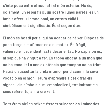
s’interposa entre el nounat i el món exterior. No és,
solament, un espai físic, un sostre i unes parets; és un
àmbit afectiu i emocional, un entorn càlid i
simbòlicament significatiu. És el segon úter.
El món és hostil per al qui ha acabat de néixer. Disposa de
poca força per afirmar-se a si mateix. És fràgil,
vulnerable i dependent. Està desorientat. No sap a on és,
ni sap què ha vingut a fer.
Es troba abocat a un món que
no ha escollit i a una existència que tampoc no ha triat
.
Haurà d’auscultar la crida interior per discernir la seva
vocació en el món. Haurà d’aprendre a desxifrar els
signes i els símbols que l’embolcallen i, tot imitant els
seus referents, anirà creixent.
Tots érem així en néixer:
éssers vulnerables i mimètics
.