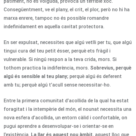
patiment, no és volguda, provoca un terrible xoc.
Consegüentment, ve el plany, el crit, el plor, però no hi ha
marxa enrere, tampoc no és possible romandre
indefinidament en aquella cavitat protectora.
En ser expulsat, necessites que algú vetlli per tu, que algú
tingui cura del teu petit ésser, perquè ets fràgil i
vulnerable. Si ningú respon a la teva crida, mors. Si
tothom practica la indiferència, mors.
Sobrevius, perquè
algú és sensible al teu plany
; perquè algú és deferent
amb tu; perquè algú t’acull sense necessitar-ho.
Entre la primera comunitat d’acollida de la qual ha estat
foragitat i la intempèrie del món, el nounat necessita una
nova esfera d’acollida, un entorn càlid i confortable, on
pugui aprendre a desenvolupar-se i orientar-se en
l’existència.
La llar és aquest nou àmbit
, aquest lloc que