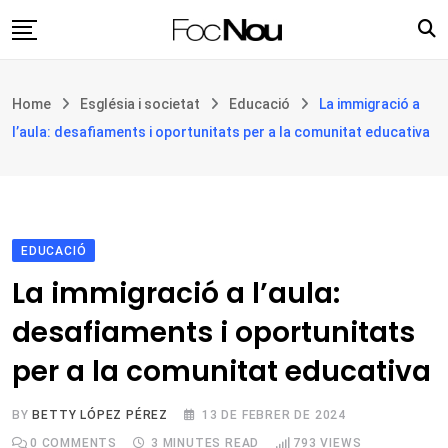
Skip
to
content
Església i societat
Home
Església i societat
Educació
La immigració a
Filosofia i teologia
l’aula: desafiaments i oportunitats per a la comunitat educativa
Cultura
Intercultures
Opinió
EDUCACIÓ
Botiga
La immigració a l’aula:
desafiaments i oportunitats
per a la comunitat educativa
BY
BETTY LÓPEZ PÉREZ
13 DE FEBRER DE 2024
0
COMMENTS
3 MINUTES READ
793
VIEWS