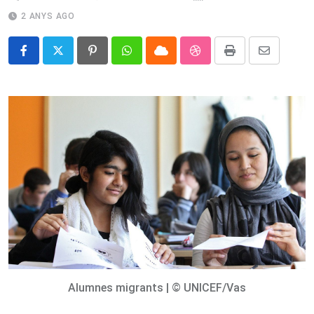
2 ANYS AGO
Pinterest
Whatsapp
Cloud
StumbleUpon
Print
Share
via
Email
Alumnes migrants | © UNICEF/Vas