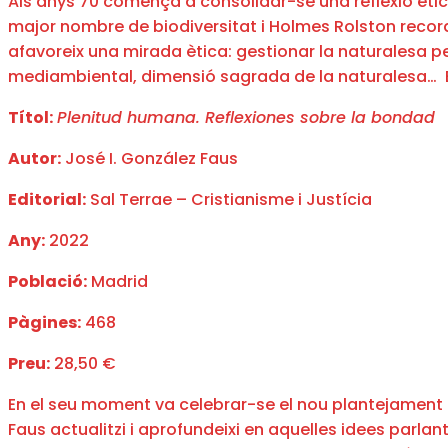
Als anys 70 comença a consolidar-se una reflexió ètic
major nombre de biodiversitat i Holmes Rolston recor
afavoreix una mirada ètica: gestionar la naturalesa pe
mediambiental, dimensió sagrada de la naturalesa… En
Títol:
Plenitud humana. Reflexiones sobre la bondad
Autor:
José I. González Faus
Editorial:
Sal Terrae – Cristianisme i Justícia
Any:
2022
Població:
Madrid
Pàgines:
468
Preu:
28,50 €
En el seu moment va celebrar-se el nou plantejament d
Faus actualitzi i aprofundeixi en aquelles idees par