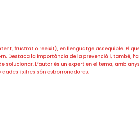
intent, frustrat o reeixit), en llenguatge assequible. El 
orn. Destaca la importància de la prevenció i, també, l’
e i de solucionar. L’autor és un expert en el tema, amb a
s dades i xifres són esborronadores.