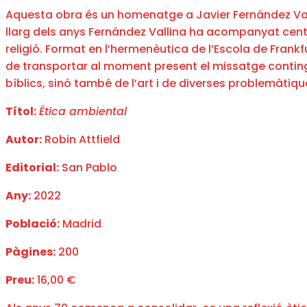
Aquesta obra és un homenatge a Javier Fernández Vallin
llarg dels anys Fernández Vallina ha acompanyat cente
religió. Format en l’hermenèutica de l’Escola de Frankf
de transportar al moment present el missatge contingu
bíblics, sinó també de l’art i de diverses problemàtiq
Títol:
Ética ambiental
Autor:
Robin Attfield
Editorial:
San Pablo
Any:
2022
Població:
Madrid
Pàgines:
200
Preu:
16,00 €