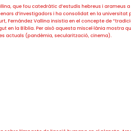
a, que fou catedràtic d’estudis hebreus i arameus a l’I
nars d’investigadors i ha consolidat en la universitat 
urt, Fernández Vallina insistia en el concepte de “tradic
t en la Bíblia. Per això aquesta miscel·lània mostra qu
ues actuals (pandèmia, secularització, cinema).