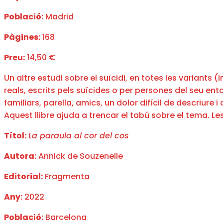
Població:
Madrid
Pàgines:
168
Preu:
14,50 €
Un altre estudi sobre el suïcidi, en totes les variants (
reals, escrits pels suïcides o per persones del seu ent
familiars, parella, amics, un dolor difícil de descriur
Aquest llibre ajuda a trencar el tabú sobre el tema. Le
Títol:
La paraula al cor del cos
Autora:
Annick de Souzenelle
Editorial:
Fragmenta
Any:
2022
Població:
Barcelona