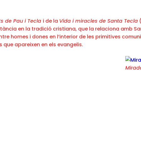
ts de Pau i Tecla
i de la
Vida i miracles de Santa Tecla
(
ància en la tradició cristiana, que la relaciona amb Sa
ntre homes i dones en l’interior de les primitives comu
 les que apareixen en els evangelis.
Mirad