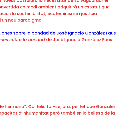
e Naess postularà la necessitat de salvaguardar el
convertida en medi ambient adquirirà un estatut que
ó i la sostenibilitat, ecofeminisme i justícia
 d’un nou paradigma.
ones sobre la bondad
de José Ignacio González Faus
 hermano”. Cal felicitar-se, ara, pel fet que González
apacitat d’inhumanitat però també en la bellesa de la