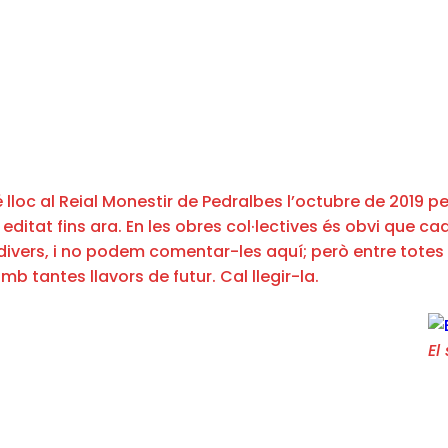
é lloc al Reial Monestir de Pedralbes l’octubre de 2019 
editat fins ara. En les obres col·lectives és obvi que cad
divers, i no podem comentar-les aquí; però entre totes t
mb tantes llavors de futur. Cal llegir-la.
El