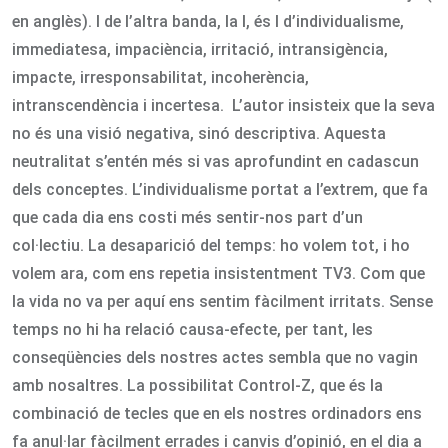
en anglès). I de l’altra banda, la I, és I d’individualisme,
immediatesa, impaciència, irritació, intransigència,
impacte, irresponsabilitat, incoherència,
intranscendència i incertesa. L’autor insisteix que la seva
no és una visió negativa, sinó descriptiva. Aquesta
neutralitat s’entén més si vas aprofundint en cadascun
dels conceptes. L’individualisme portat a l’extrem, que fa
que cada dia ens costi més sentir-nos part d’un
col·lectiu. La desaparició del temps: ho volem tot, i ho
volem ara, com ens repetia insistentment TV3. Com que
la vida no va per aquí ens sentim fàcilment irritats. Sense
temps no hi ha relació causa-efecte, per tant, les
conseqüències dels nostres actes sembla que no vagin
amb nosaltres. La possibilitat Control-Z, que és la
combinació de tecles que en els nostres ordinadors ens
fa anul·lar fàcilment errades i canvis d’opinió, en el dia a