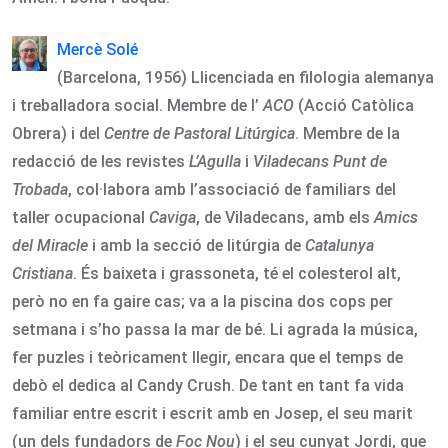
Mercè Solé
(Barcelona, 1956) Llicenciada en filologia alemanya
i treballadora social. Membre de l’
ACO
(Acció Catòlica
Obrera) i del
Centre de Pastoral Litúrgica
. Membre de la
redacció de les revistes
L’Agulla
i
Viladecans Punt de
Trobada
, col·labora amb l’associació de familiars del
taller ocupacional
Caviga
, de Viladecans, amb els
Amics
del Miracle
i amb la secció de litúrgia de
Catalunya
Cristiana
. És baixeta i grassoneta, té el colesterol alt,
però no en fa gaire cas; va a la piscina dos cops per
setmana i s’ho passa la mar de bé. Li agrada la música,
fer puzles i teòricament llegir, encara que el temps de
debò el dedica al Candy Crush. De tant en tant fa vida
familiar entre escrit i escrit amb en Josep, el seu marit
(un dels fundadors de
Foc Nou
) i el seu cunyat Jordi, que