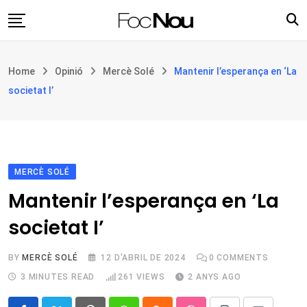
Skip
to
content
Església i societat
Home
Opinió
Mercè Solé
Mantenir l’esperança en ‘La
Filosofia i teologia
societat I’
Cultura
Intercultures
Opinió
MERCÈ SOLÉ
Botiga
Mantenir l’esperança en ‘La
societat I’
BY
MERCÈ SOLÉ
12 D'ABRIL DE 2024
0
COMMENTS
3 MINUTES READ
261
VIEWS
2 ANYS AGO