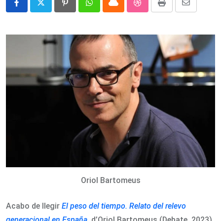
Pinterest
Whatsapp
Cloud
StumbleUpon
Print
Share
via
Email
Oriol Bartomeus
Acabo de llegir
El peso del tiempo. Relato del relevo
generacional en España
, d’Oriol Bartomeus (Debate, 2023).