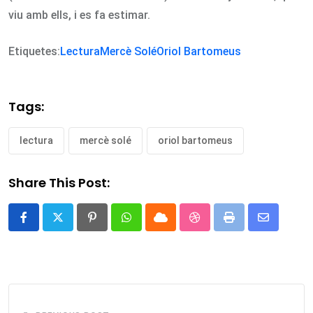
viu amb ells, i es fa estimar.
Etiquetes:
Lectura
Mercè Solé
Oriol Bartomeus
Tags:
lectura
mercè solé
oriol bartomeus
Share This Post:
Pinterest
Whatsapp
Cloud
StumbleUpon
Print
Share
via
Email