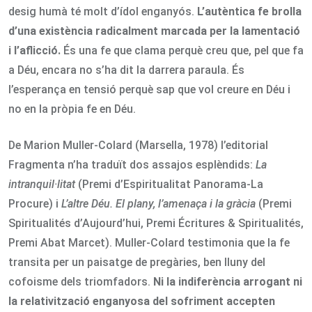
desig humà té molt d’ídol enganyós.
L’autèntica fe brolla
d’una existència radicalment marcada per la lamentació
i l’aflicció.
És una fe que clama perquè creu que, pel que fa
a Déu, encara no s’ha dit la darrera paraula. És
l’esperança en tensió perquè sap que vol creure en Déu i
no en la pròpia fe en Déu.
De Marion Muller-Colard (Marsella, 1978) l’editorial
Fragmenta n’ha traduït dos assajos esplèndids:
La
intranquil·litat
(Premi d’Espiritualitat Panorama-La
Procure) i
L’altre Déu. El plany, l’amenaça i la gràcia
(Premi
Spiritualités d’Aujourd’hui, Premi Écritures & Spiritualités,
Premi Abat Marcet). Muller-Colard testimonia que la fe
transita per un paisatge de pregàries, ben lluny del
cofoisme dels triomfadors.
Ni la indiferència arrogant ni
la relativització enganyosa del sofriment accepten