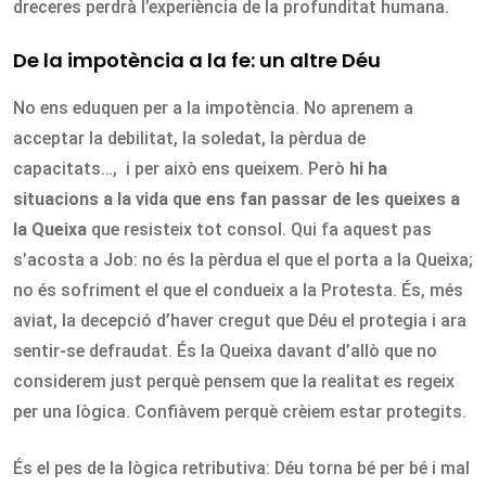
dreceres perdrà l’experiència de la profunditat humana.
De la impotència a la fe: un altre Déu
No ens eduquen per a la impotència. No aprenem a
acceptar la debilitat, la soledat, la pèrdua de
capacitats…, i per això ens queixem. Però
hi ha
situacions a la vida que ens fan passar de les queixes a
la Queixa
que resisteix tot consol. Qui fa aquest pas
s’acosta a Job: no és la pèrdua el que el porta a la Queixa;
no és sofriment el que el condueix a la Protesta. És, més
aviat, la decepció d’haver cregut que Déu el protegia i ara
sentir-se defraudat. És la Queixa davant d’allò que no
considerem just perquè pensem que la realitat es regeix
per una lògica. Confiàvem perquè crèiem estar protegits.
És el pes de la lògica retributiva: Déu torna bé per bé i mal