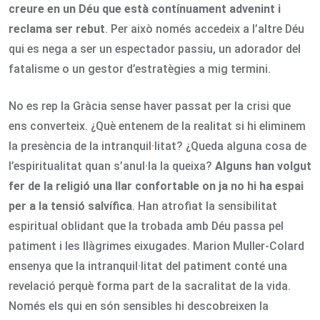
creure en un Déu que està contínuament advenint i
reclama ser rebut
. Per això només accedeix a l’altre Déu
qui es nega a ser un espectador passiu, un adorador del
fatalisme o un gestor d’estratègies a mig termini.
No es rep la Gràcia sense haver passat per la crisi que
ens converteix. ¿Què entenem de la realitat si hi eliminem
la presència de la intranquil·litat? ¿Queda alguna cosa de
l’espiritualitat quan s’anul·la la queixa?
Alguns han volgut
fer de la religió una llar confortable on ja no hi ha espai
per a la tensió salvífica
. Han atrofiat la sensibilitat
espiritual oblidant que la trobada amb Déu passa pel
patiment i les llàgrimes eixugades. Marion Muller-Colard
ensenya que la intranquil·litat del patiment conté una
revelació perquè forma part de la sacralitat de la vida.
Només els qui en són sensibles hi descobreixen la