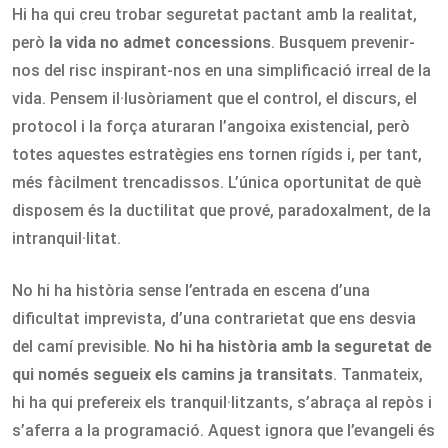
Hi ha qui creu trobar seguretat pactant amb la realitat,
però
la vida no admet concessions
. Busquem prevenir-
nos del risc inspirant-nos en una simplificació irreal de la
vida. Pensem il·lusòriament que el control, el discurs, el
protocol i la força aturaran l’angoixa existencial, però
totes aquestes estratègies ens tornen rígids i, per tant,
més fàcilment trencadissos. L’única oportunitat de què
disposem és la ductilitat que prové, paradoxalment, de la
intranquil·litat.
No hi ha història sense l’entrada en escena d’una
dificultat imprevista, d’una contrarietat que ens desvia
del camí previsible.
No hi ha història amb la seguretat de
qui només segueix els camins ja transitats
. Tanmateix,
hi ha qui prefereix els tranquil·litzants, s’abraça al repòs i
s’aferra a la programació. Aquest ignora que l’evangeli és