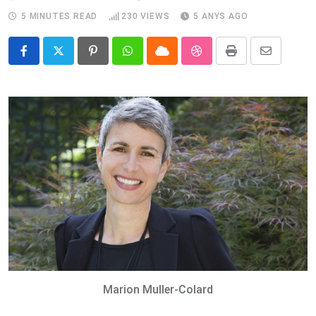
5 MINUTES READ
230
VIEWS
5 ANYS AGO
Pinterest
Whatsapp
Cloud
StumbleUpon
Print
Share
via
Email
Marion Muller-Colard