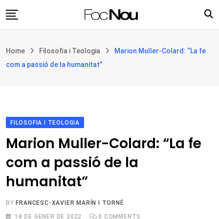
Skip
to
content
Església i societat
Home
Filosofia i Teologia
Marion Muller-Colard: “La fe
Filosofia i teologia
com a passió de la humanitat”
Cultura
Intercultures
Opinió
FILOSOFIA I TEOLOGIA
Botiga
Marion Muller-Colard: “La fe
com a passió de la
humanitat”
BY
FRANCESC-XAVIER MARÍN I TORNÉ
18 DE GENER DE 2022
0
COMMENTS