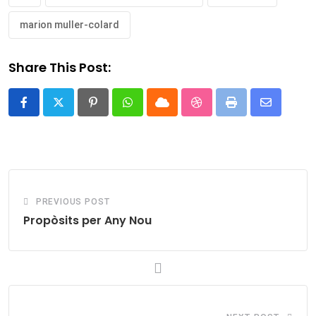
marion muller-colard
Share This Post:
Pinterest
Whatsapp
Cloud
StumbleUpon
Print
Share
via
Email
PREVIOUS POST
Propòsits per Any Nou