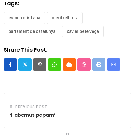
Tags:
escola cristiana
meritxell ruiz
parlament de catalunya
xavier pete vega
Share This Post:
Pinterest
Whatsapp
Cloud
StumbleUpon
Print
Share
via
Email
PREVIOUS POST
‘Habemus papam’