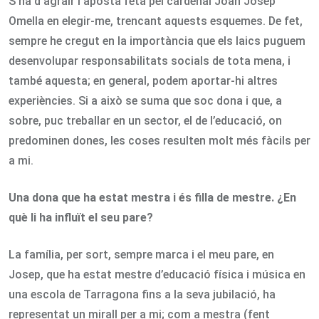
S’ha d’agrair l’aposta feta pel cardenal Joan Josep
Omella en elegir-me, trencant aquests esquemes. De fet,
sempre he cregut en la importància que els laics puguem
desenvolupar responsabilitats socials de tota mena, i
també aquesta; en general, podem aportar-hi altres
experiències. Si a això se suma que soc dona i que, a
sobre, puc treballar en un sector, el de l’educació, on
predominen dones, les coses resulten molt més fàcils per
a mi.
Una dona que ha estat mestra i és filla de mestre. ¿En
què li ha influït el seu pare?
La família, per sort, sempre marca i el meu pare, en
Josep, que ha estat mestre d’educació física i música en
una escola de Tarragona fins a la seva jubilació, ha
representat un mirall per a mi; com a mestra (fent