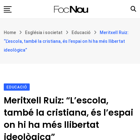
Skip
to
content
Església i societat
Home
Església i societat
Educació
Meritxell Ruiz:
Filosofia i teologia
“L’escola, també la cristiana, és l’espai on hi ha més llibertat
Cultura
ideològica”
Intercultures
Opinió
Botiga
EDUCACIÓ
Meritxell Ruiz: “L’escola,
també la cristiana, és l’espai
on hi ha més llibertat
ideològica”