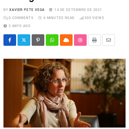
BY
XAVIER PETE VEGA
14 DE SETEMBRE DE 2021
0
COMMENTS
6 MINUTES READ
300
VIEWS
5 ANYS AGO
Pinterest
Whatsapp
Cloud
StumbleUpon
Print
Share
via
Email