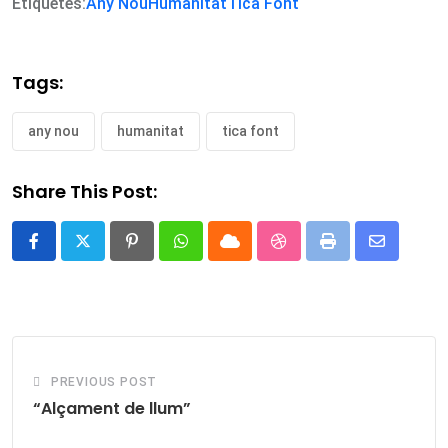
Etiquetes:
Any Nou
Humanitat
Tica Font
Tags:
any nou
humanitat
tica font
Share This Post:
Pinterest
Whatsapp
Cloud
StumbleUpon
Print
Share
via
Email
PREVIOUS POST
“Alçament de llum”