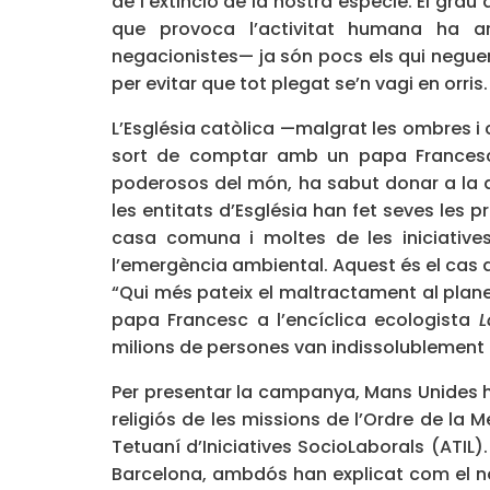
de l’extinció de la nostra espècie. El gra
que provoca l’activitat humana ha ar
negacionistes— ja són pocs els qui neguen
per evitar que tot plegat se’n vagi en orris.
L’Església catòlica —malgrat les ombres i
sort de comptar amb un papa Francesc q
poderosos del món, ha sabut donar a la q
les entitats d’Església han fet seves les 
casa comuna i moltes de les iniciativ
l’emergència ambiental. Aquest és el cas
“Qui més pateix el maltractament al plane
papa Francesc a l’encíclica ecologista
L
milions de persones van indissolublement 
Per presentar la campanya, Mans Unides 
religiós de les missions de l’Ordre de la
Tetuaní d’Iniciatives SocioLaborals (ATIL)
Barcelona, ambdós han explicat com el 