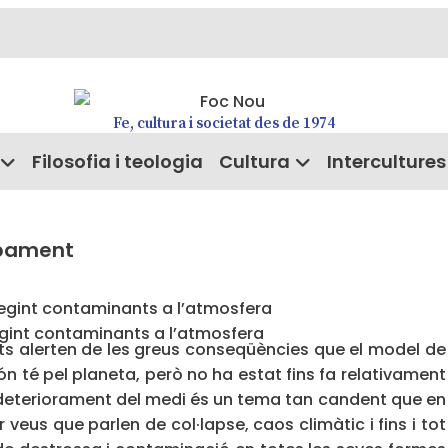
Fe, cultura i societat des de 1974
Filosofia i teologia
Cultura
Intercultures
upament
gint contaminants a l’atmosfera
ts alerten de les greus conseqüències que el model de
n té pel planeta, però no ha estat fins fa relativament
 deteriorament del medi és un tema tan candent que en
veus que parlen de col·lapse, caos climàtic i fins i tot