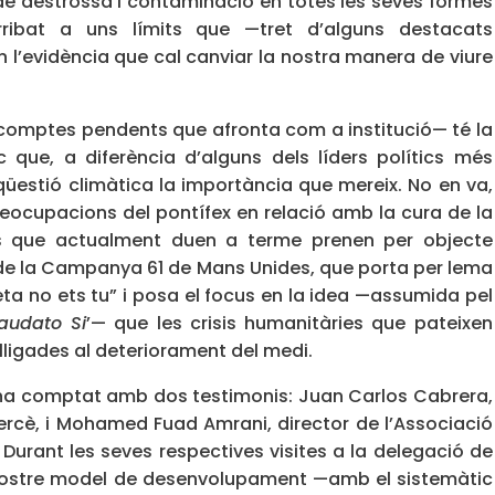
u de destrossa i contaminació en totes les seves formes
ribat a uns límits que —tret d’alguns destacats
 l’evidència que cal canviar la nostra manera de viure
 comptes pendents que afronta com a institució— té la
ue, a diferència d’alguns dels líders polítics més
üestió climàtica la importància que mereix. No en va,
preocupacions del pontífex en relació amb la cura de la
es que actualment duen a terme prenen per objecte
 de la Campanya 61 de Mans Unides, que porta per lema
ta no ets tu” i posa el focus en la idea —assumida pel
audato Si
’— que les crisis humanitàries que pateixen
lligades al deteriorament del medi.
ha comptat amb dos testimonis: Juan Carlos Cabrera,
 Mercè, i Mohamed Fuad Amrani, director de l’Associació
. Durant les seves respectives visites a la delegació de
nostre model de desenvolupament —amb el sistemàtic