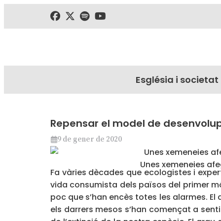
Església i societat
Repensar el model de desenvol
9 de gener de 2020
Unes xemeneies afe
Fa vàries dècades que ecologistes i exper
vida consumista dels països del primer mó
poc que s’han encès totes les alarmes. El
els darrers mesos s’han començat a sentir 