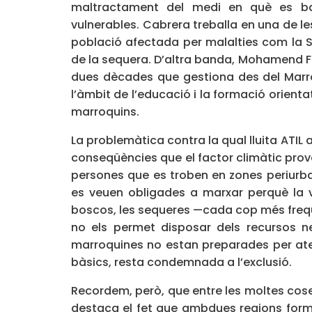
maltractament del medi en què es ba
vulnerables. Cabrera treballa en una de 
població afectada per malalties com la SI
de la sequera. D’altra banda, Mohamend F
dues dècades que gestiona des del Marro
l’àmbit de l’educació i la formació orientat
marroquins.
La problemàtica contra la qual lluita ATI
conseqüències que el factor climàtic prov
persones que es troben en zones periurban
es veuen obligades a marxar perquè la v
boscos, les sequeres —cada cop més freqüe
no els permet disposar dels recursos ne
marroquines no estan preparades per ate
bàsics, resta condemnada a l’exclusió.
Recordem, però, que entre les moltes cose
destaca el fet que ambdues regions form