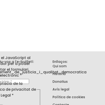
 el JavaScript al
iu-vos a l’e-butlletí:
Enllaços:
dor per a poder
Qui som
ar el formulari.
Història
electrònic
*
Donatius
ació
ptació de la
ica de privacitat de
Avís legal
nic
s Legal
*
Política de cookies
Contacte