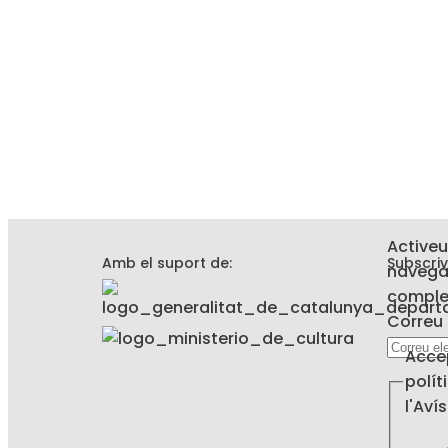
Activeu
Amb el suport de:
Subscriv
navega
complet
Correu 
Accept
Acce
de
polít
electrò
l'Aví