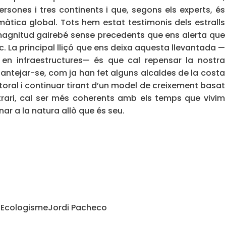
rsones i tres continents i que, segons els experts, és
imàtica global. Tots hem estat testimonis dels estralls
magnitud gairebé sense precedents que ens alerta que
c. La principal lliçó que ens deixa aquesta llevantada —
 en infraestructures— és que cal repensar la nostra
lantejar-se, com ja han fet alguns alcaldes de la costa
litoral i continuar tirant d’un model de creixement basat
ontrari, cal ser més coherents amb els temps que vivim
ar a la natura allò que és seu.
t
Ecologisme
Jordi Pacheco