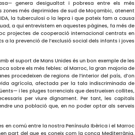
sa— genera desigualtat i pobresa entre els més
les zones més deprimides de sud de Moçambic, atenent
DA, la tuberculosi o la lepra i que pateix fam a causa
uad, a qui entrevistem en aquestes pàgines, fa més de
c projectes de cooperació internacional centrats en
s a la prevenció de l’exclusió social dels infants i joves
L amb el suport de Mans Unides és un bon exemple de les
oca sobre els més febles: al Marroc, la gran majoria de
es procedeixen de regions de l’interior del país, d’on
ida agrícola, afectada per la tala indiscriminada de
nts— i les pluges torrencials que destrueixen collites,
cessaris per viure dignament. Per tant, les capitals
ndre una població que, en no poder optar als serveis
s en comú entre la nostra Península Ibèrica i el Marroc
en part del que es coneix com la conca Mediterrània,