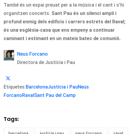
També és un espai preuat per a la música i el cant i s’hi
organitzen concerts.
Sant Pau és un silenci ampli i
profund enmig dels edificis i carrers estrets del Raval;
és una església-casa que ens empeny a continuar
caminant i estimant en un mateix batec de comunió.
Neus Forcano
Directora de Justícia i Pau
Etiquetes:
Barcelona
Justícia i Pau
Neus
Forcano
Raval
Sant Pau del Camp
Tags:
barcelona
justícia i pau
neus forcano
raval