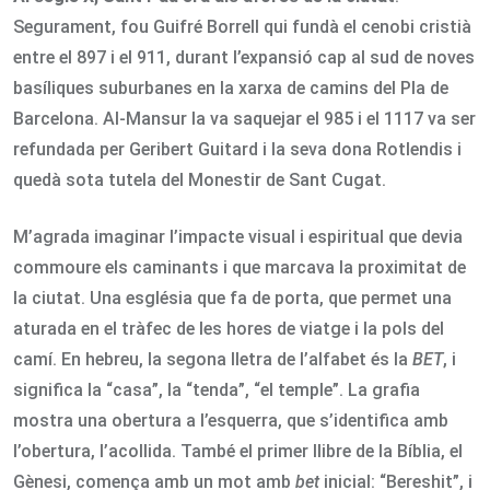
Segurament, fou Guifré Borrell qui fundà el cenobi cristià
entre el 897 i el 911, durant l’expansió cap al sud de noves
basíliques suburbanes en la xarxa de camins del Pla de
Barcelona. Al-Mansur la va saquejar el 985 i el 1117 va ser
refundada per Geribert Guitard i la seva dona Rotlendis i
quedà sota tutela del Monestir de Sant Cugat.
M’agrada imaginar l’impacte visual i espiritual que devia
commoure els caminants i que marcava la proximitat de
la ciutat. Una església que fa de porta, que permet una
aturada en el tràfec de les hores de viatge i la pols del
camí. En hebreu, la segona lletra de l’alfabet és la
BET
, i
significa la “casa”, la “tenda”, “el temple”. La grafia
mostra una obertura a l’esquerra, que s’identifica amb
l’obertura, l’acollida. També el primer llibre de la Bíblia, el
Gènesi, comença amb un mot amb
bet
inicial: “Bereshit”, i