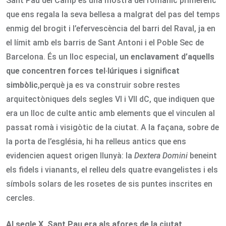
Sant Pau del Camp és una mostra del romànic primerenc
que ens regala la seva bellesa a malgrat del pas del temps
enmig del brogit i l’efervescència del barri del Raval, ja en
el límit amb els barris de Sant Antoni i el Poble Sec de
Barcelona. És un lloc especial,
un enclavament d’aquells
que concentren forces tel·lúriques i significat
simbòlic
,perquè ja es va construir sobre restes
arquitectòniques dels segles VI i VII dC, que indiquen que
era un lloc de culte antic amb elements que el vinculen al
passat romà i visigòtic de la ciutat. A la façana, sobre de
la porta de l’església, hi ha relleus antics que ens
evidencien aquest origen llunyà: la
Dextera Domini
beneint
els fidels i vianants, el relleu dels quatre evangelistes i els
símbols solars de les rosetes de sis puntes inscrites en
cercles.
Al segle X, Sant Pau era als afores de la ciutat
.