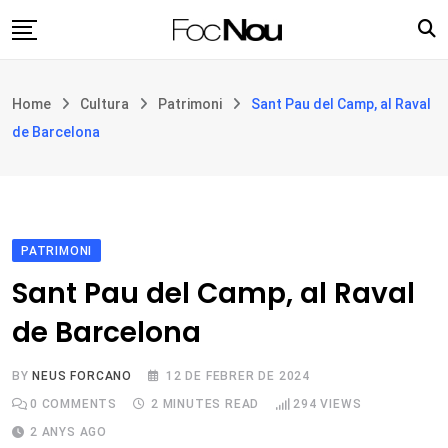
Skip
to
content
Església i societat
Home
Cultura
Patrimoni
Sant Pau del Camp, al Raval
Filosofia i teologia
de Barcelona
Cultura
Intercultures
Opinió
PATRIMONI
Botiga
Sant Pau del Camp, al Raval
de Barcelona
BY
NEUS FORCANO
12 DE FEBRER DE 2024
0
COMMENTS
2 MINUTES READ
294
VIEWS
2 ANYS AGO