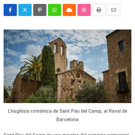
Pinterest
Whatsapp
Cloud
StumbleUpon
Print
Share
via
Email
L'església romànica de Sant Pau del Camp, al Raval de
Barcelona