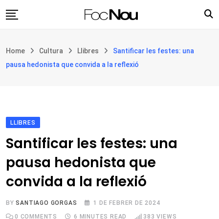
Skip
to
content
Església i societat
Home
Cultura
Llibres
Santificar les festes: una
Filosofia i teologia
pausa hedonista que convida a la reflexió
Cultura
Intercultures
Opinió
LLIBRES
Botiga
Santificar les festes: una
pausa hedonista que
convida a la reflexió
BY
SANTIAGO GORGAS
1 DE FEBRER DE 2024
0
COMMENTS
6 MINUTES READ
383
VIEWS