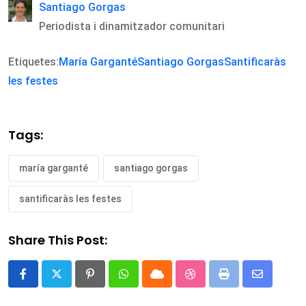
Santiago Gorgas
Periodista i dinamitzador comunitari
Etiquetes:
María Garganté
Santiago Gorgas
Santificaràs
les festes
Tags:
maría garganté
santiago gorgas
santificaràs les festes
Share This Post:
Pinterest
Whatsapp
Cloud
StumbleUpon
Print
Share
via