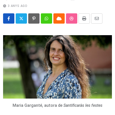
3 ANYS AGO
Pinterest
Whatsapp
Cloud
StumbleUpon
Print
Share
via
Email
Maria Garganté, autora de
Santificaràs les festes