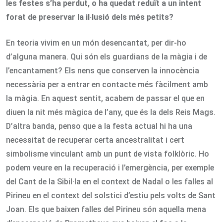
les festes s’ha perdut, o ha quedat reduït a un intent
forat de preservar la il·lusió dels més petits?
En teoria vivim en un món desencantat, per dir-ho
d’alguna manera. Qui són els guardians de la màgia i de
l’encantament? Els nens que conserven la innocència
necessària per a entrar en contacte més fàcilment amb
la màgia. En aquest sentit, acabem de passar el que en
diuen la nit més màgica de l’any, que és la dels Reis Mags.
D’altra banda, penso que a la festa actual hi ha una
necessitat de recuperar certa ancestralitat i cert
simbolisme vinculant amb un punt de vista folklòric. Ho
podem veure en la recuperació i l’emergència, per exemple
del Cant de la Sibil·la en el context de Nadal o les falles al
Pirineu en el context del solstici d’estiu pels volts de Sant
Joan. Els que baixen falles del Pirineu són aquella mena