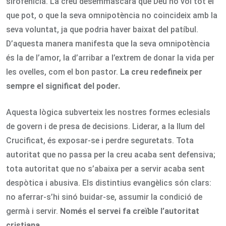
sirofenícia. La creu desemmascara que Déu no vol tot el
que pot, o que la seva omnipotència no coincideix amb la
seva voluntat, ja que podria haver baixat del patíbul.
D’aquesta manera manifesta que la seva omnipotència
és la de l’amor, la d’arribar a l’extrem de donar la vida per
les ovelles, com el bon pastor.
La creu redefineix per
sempre el significat del poder.
Aquesta lògica subverteix les nostres formes eclesials
de govern i de presa de decisions. Liderar, a la llum del
Crucificat, és exposar-se i perdre seguretats. Tota
autoritat que no passa per la creu acaba sent defensiva;
tota autoritat que no s’abaixa per a servir acaba sent
despòtica i abusiva. Els distintius evangèlics són clars:
no aferrar-s’hi sinó buidar-se, assumir la condició de
germà i servir.
Només el servei fa creïble l’autoritat
cristiana.