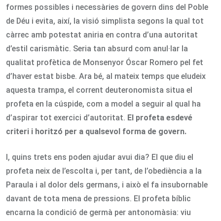
formes possibles i necessàries de govern dins del Poble
de Déu i evita, així, la visió simplista segons la qual tot
càrrec amb potestat aniria en contra d’una autoritat
d’estil carismàtic. Seria tan absurd com anul·lar la
qualitat profètica de Monsenyor Óscar Romero pel fet
d’haver estat bisbe. Ara bé, al mateix temps que eludeix
aquesta trampa, el corrent deuteronomista situa el
profeta en la cúspide, com a model a seguir al qual ha
d’aspirar tot exercici d’autoritat.
El profeta esdevé
criteri i horitzó per a qualsevol forma de govern.
I, quins trets ens poden ajudar avui dia? El que diu el
profeta neix de l’escolta i, per tant, de l’obediència a la
Paraula i al dolor dels germans, i això el fa insubornable
davant de tota mena de pressions. El profeta bíblic
encarna la condició de germà per antonomàsia: viu