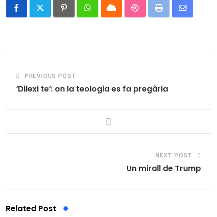
Pinterest
Whatsapp
Cloud
StumbleUpon
Print
Share
via
Email
PREVIOUS POST
‘Dilexi te’: on la teologia es fa pregària
NEXT POST
Un mirall de Trump
Related Post