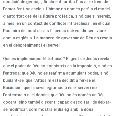
condició de germà; i, finalment, arriba fins a l’extrem de
l’amor fent-se esclau. L’himne no només perfila el model
d’autoritat des de la figura profètica, sinó que s’insereix,
a més, en un context de conflicte intraeclesial, en el qual
Pau mira de mostrar als filipencs què vol dir ser i viure
com a església.
La manera de governar de Déu es revela
en el despreniment i el servei.
Quines implicacions té tot això? El gest de Jesús revela
que el poder de Déu no consisteix en la imposició, sinó en
l’entrega; que Déu no es reafirma acumulant poder, sinó
buidant-se; que l’Altíssim està decidit a fer-se el
Baixíssim; que la seva legitimació és el servei i no
l’ostentació ni el domini; que Déu no és només un Déu
docent, sinó també discent, capaç d’escoltar i de deixar-
se modificar, com mostra el diàleg amb la dona