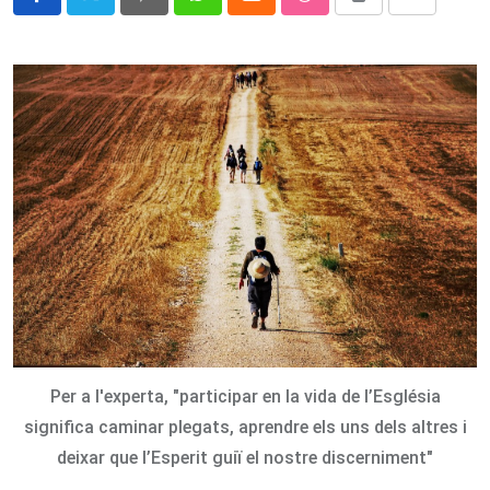
Pinterest
Whatsapp
Cloud
StumbleUpon
Print
Share
via
Email
Per a l'experta, "participar en la vida de l’Església
significa caminar plegats, aprendre els uns dels altres i
deixar que l’Esperit guiï el nostre discerniment"