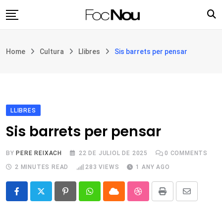
Skip
to
content
Església i societat
Home
Cultura
Llibres
Sis barrets per pensar
Filosofia i teologia
Cultura
Intercultures
Opinió
LLIBRES
Sis barrets per pensar
Botiga
BY
PERE REIXACH
22 DE JULIOL DE 2025
0
COMMENTS
2 MINUTES READ
283
VIEWS
1 ANY AGO
Pinterest
Whatsapp
Cloud
StumbleUpon
Print
Share
via