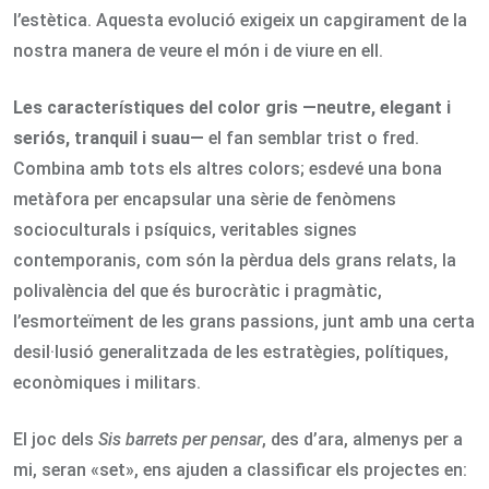
l’estètica. Aquesta evolució exigeix un capgirament de la
nostra manera de veure el món i de viure en ell.
Les característiques del color gris —neutre, elegant i
seriós, tranquil i suau—
el fan semblar trist o fred.
Combina amb tots els altres colors; esdevé una bona
metàfora per encapsular una sèrie de fenòmens
socioculturals i psíquics, veritables signes
contemporanis, com són la pèrdua dels grans relats, la
polivalència del que és burocràtic i pragmàtic,
l’esmorteïment de les grans passions, junt amb una certa
desil·lusió generalitzada de les estratègies, polítiques,
econòmiques i militars.
El joc dels
Sis barrets per pensar
, des d’ara, almenys per a
mi, seran «set», ens ajuden a classificar els projectes en: