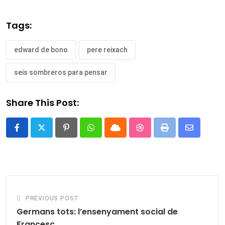
Tags:
edward de bono
pere reixach
seis sombreros para pensar
Share This Post:
Pinterest
Whatsapp
Cloud
StumbleUpon
Print
Share
via
Email
PREVIOUS POST
Germans tots: l’ensenyament social de
Francesc