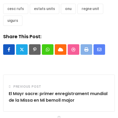
cesc rufs
estats units
onu
regne unit
uigurs
Share This Post:
Pinterest
Whatsapp
Cloud
StumbleUpon
Print
Share
via
Email
PREVIOUS POST
El Mayr sacre: primer enregistrament mundial
de la Missa en Mi bemoll major