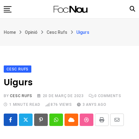
Skip
to
content
Església i societat
Home
Opinió
Cesc Rufs
Uigurs
Filosofia i teologia
Cultura
Intercultures
Opinió
CESC RUFS
Uigurs
Botiga
BY
CESC RUFS
20 DE MARÇ DE 2023
0
COMMENTS
1 MINUTE READ
876
VIEWS
3 ANYS AGO
Pinterest
Whatsapp
Cloud
StumbleUpon
Print
Share
via