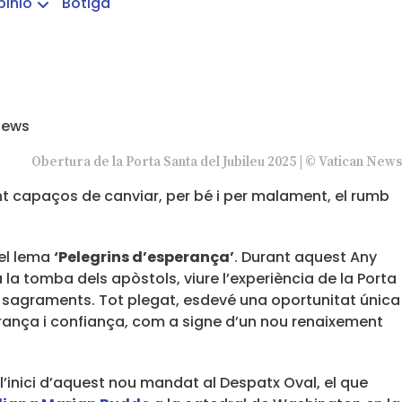
pinió
Botiga
Obertura de la Porta Santa del Jubileu 2025 | © Vatican News
 capaços de canviar, per bé i per malament, el rumb
 el lema
‘Pelegrins d’esperança’
. Durant aquest Any
a la tomba dels apòstols, viure l’experiència de la Porta
ls sagraments. Tot plegat, esdevé una oportunitat única
perança i confiança, com a signe d’un nou renaixement
l’inici d’aquest nou mandat al Despatx Oval, el que