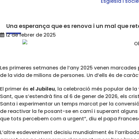
Església i soci
Una esperança que es renova i un mal que re
12 de febrer de 2025
Les primeres setmanes de l’any 2025 venen marcades
de la vida de milions de persones. Un d’ells és de caràcter
El primer és
el Jubileu
, la celebració més popular de la
Sant, que s’estendrà fins al 6 de gener de 2026, els cri
Santa i experimentar un temps marcat per la conversió,
de reactivar la fe posant-se en camí i superant alguns 
que tots percebem com a urgent”, diu el papa Francesc
L’altre esdeveniment decisiu mundialment és l’arribada 