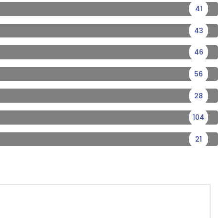
41
43
46
56
28
104
21