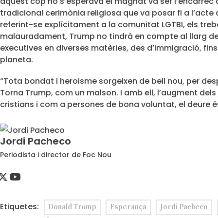
aquest cop no s’esperava el magnat va ser l’encàrrec q
tradicional cerimònia religiosa que va posar fi a l’acte
referint-se explícitament a la comunitat LGTBI, els treb
malauradament, Trump no tindrà en compte al llarg del 
executives en diverses matèries, des d’immigració, fins 
planeta.
“Tota bondat i heroisme sorgeixen de bell nou, per desp
Torna Trump, com un malson. I amb ell, l’augment dels
cristians i com a persones de bona voluntat, el deure 
Jordi Pacheco
Periodista i director de Foc Nou
Etiquetes:
Donald Trump
Esperança
Jordi Pacheco