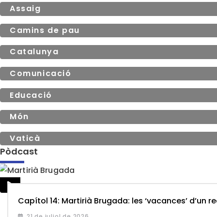
Assaig
Camins de pau
Catalunya
Comunicació
Educació
Món
Vaticà
Pòdcast
Capítol 14: Martirià Brugada: les ‘vacances’ d’un r
21 de juliol de 2026