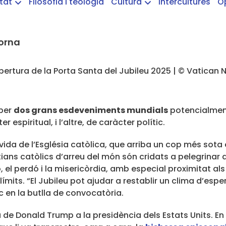
etat
Filosofia i teologia
Cultura
Intercultures
O
torna
 per
dos grans esdeveniments mundials
potencialment
 espiritual, i l’altre, de caràcter polític.
 vida de l’Església catòlica, que arriba un cop més sota
stians catòlics d’arreu del món són cridats a pelegrinar 
 el perdó i la misericòrdia, amb especial proximitat a
límits. “El Jubileu pot ajudar a restablir un clima d’es
 en la butlla de convocatòria.
de Donald Trump a la presidència dels Estats Units. En 