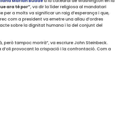
liana Marian Budde
a la catedral de Washington en la
que ara té por”
, va dir la líder religiosa al mandatari
ue per a molts va significar un raig d’esperança i que,
rrec com a president va emetre una allau d’ordres
pacte sobre la dignitat humana i la del conjunt del
arà, però tampoc morirà”, va escriure John Steinbeck.
’oli provocant la crispació i la confrontació. Com a