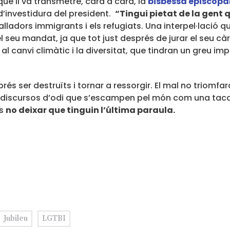
ue li va transmetre, cara a cara, la
bisbessa episcopa
 d’investidura del president.
“Tingui pietat de la gent 
alladors immigrants i els refugiats. Una interpel·lació q
seu mandat, ja que tot just després de jurar el seu cà
al canvi climàtic i la diversitat, que tindran un greu im
rés ser destruïts i tornar a ressorgir. El mal no triomf
 discursos d’odi que s’escampen pel món com una taca d
és
no deixar que tinguin l’última paraula.
Jubileu
LGTBI