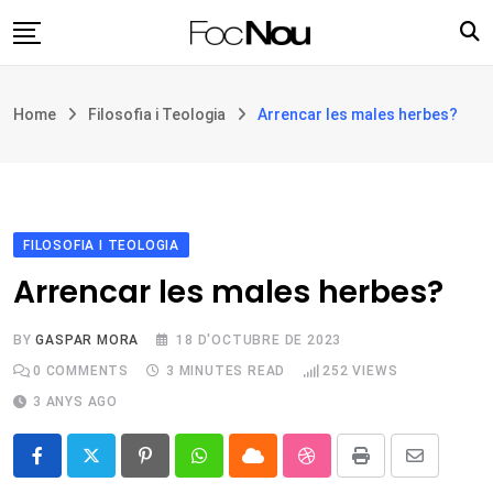
Skip
to
content
Església i societat
Home
Filosofia i Teologia
Arrencar les males herbes?
Filosofia i teologia
Cultura
Intercultures
Opinió
FILOSOFIA I TEOLOGIA
Arrencar les males herbes?
Botiga
BY
GASPAR MORA
18 D'OCTUBRE DE 2023
0
COMMENTS
3 MINUTES READ
252
VIEWS
3 ANYS AGO
Pinterest
Whatsapp
Cloud
StumbleUpon
Print
Share