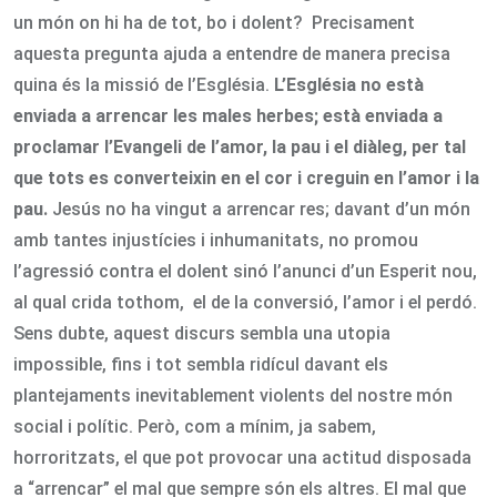
un món on hi ha de tot, bo i dolent? Precisament
aquesta pregunta ajuda a entendre de manera precisa
quina és la missió de l’Església.
L’Església no està
enviada a arrencar les males herbes; està enviada a
proclamar l’Evangeli de l’amor, la pau i el diàleg, per tal
que tots es converteixin en el cor i creguin en l’amor i la
pau.
Jesús no ha vingut a arrencar res; davant d’un món
amb tantes injustícies i inhumanitats, no promou
l’agressió contra el dolent sinó l’anunci d’un Esperit nou,
al qual crida tothom, el de la conversió, l’amor i el perdó.
Sens dubte, aquest discurs sembla una utopia
impossible, fins i tot sembla ridícul davant els
plantejaments inevitablement violents del nostre món
social i polític. Però, com a mínim, ja sabem,
horroritzats, el que pot provocar una actitud disposada
a “arrencar” el mal que sempre són els altres. El mal que