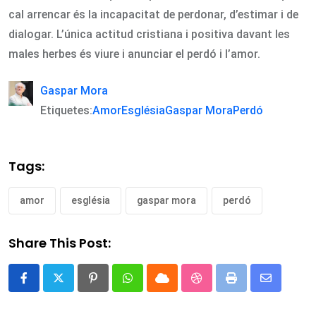
cal arrencar és la incapacitat de perdonar, d’estimar i de
dialogar. L’única actitud cristiana i positiva davant les
males herbes és viure i anunciar el perdó i l’amor.
Gaspar Mora
Etiquetes:
Amor
Església
Gaspar Mora
Perdó
Tags:
amor
església
gaspar mora
perdó
Share This Post:
Pinterest
Whatsapp
Cloud
StumbleUpon
Print
Share
via