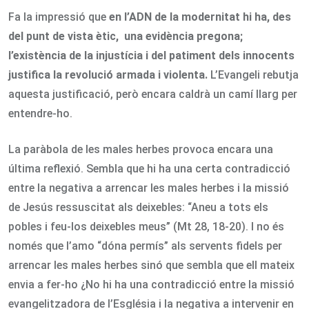
Fa la impressió que
en l’ADN de la modernitat hi ha, des
del punt de vista ètic, una evidència pregona;
l’existència de la injustícia i del patiment dels innocents
justifica la revolució armada i violenta.
L’Evangeli rebutja
aquesta justificació, però encara caldrà un camí llarg per
entendre-ho.
La paràbola de les males herbes provoca encara una
última reflexió. Sembla que hi ha una certa contradicció
entre la negativa a arrencar les males herbes i la missió
de Jesús ressuscitat als deixebles: “Aneu a tots els
pobles i feu-los deixebles meus” (Mt 28, 18-20). I no és
només que l’amo “dóna permís” als servents fidels per
arrencar les males herbes sinó que sembla que ell mateix
envia a fer-ho ¿No hi ha una contradicció entre la missió
evangelitzadora de l’Església i la negativa a intervenir en