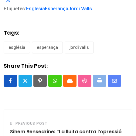
Etiquetes:
Església
Esperança
Jordi Valls
Tags:
església
esperança
jordi valls
Share This Post:
Pinterest
Whatsapp
Cloud
StumbleUpon
Print
Share
via
Email
PREVIOUS POST
Sihem Bensedrine: “La lluita contra l’opressió