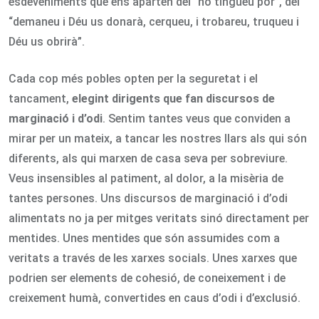
esdeveniments que ens aparten del “no tingueu por”, del
“demaneu i Déu us donarà, cerqueu, i trobareu, truqueu i
Déu us obrirà”.
Cada cop més pobles opten per la seguretat i el
tancament,
elegint dirigents que fan discursos de
marginació i d’odi
. Sentim tantes veus que conviden a
mirar per un mateix, a tancar les nostres llars als qui són
diferents, als qui marxen de casa seva per sobreviure.
Veus insensibles al patiment, al dolor, a la misèria de
tantes persones. Uns discursos de marginació i d’odi
alimentats no ja per mitges veritats sinó directament per
mentides. Unes mentides que són assumides com a
veritats a través de les xarxes socials. Unes xarxes que
podrien ser elements de cohesió, de coneixement i de
creixement humà, convertides en caus d’odi i d’exclusió.