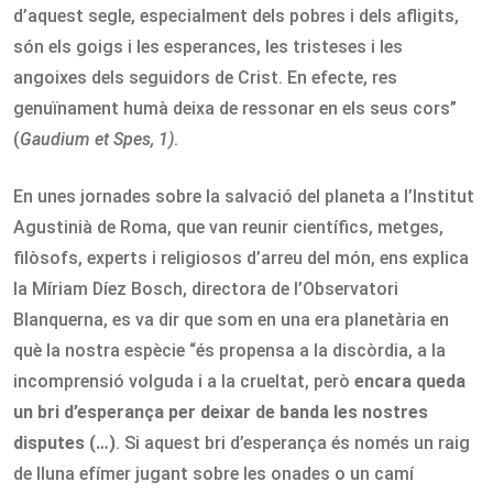
d’aquest segle, especialment dels pobres i dels afligits,
són els goigs i les esperances, les tristeses i les
angoixes dels seguidors de Crist. En efecte, res
genuïnament humà deixa de ressonar en els seus cors”
(
Gaudium et Spes, 1)
.
En unes jornades sobre la salvació del planeta a l’Institut
Agustinià de Roma, que van reunir científics, metges,
filòsofs, experts i religiosos d’arreu del món, ens explica
la Míriam Díez Bosch, directora de l’Observatori
Blanquerna, es va dir que som en una era planetària en
què la nostra espècie “és propensa a la discòrdia, a la
incomprensió volguda i a la crueltat, però
encara queda
un bri d’esperança per deixar de banda les nostres
disputes
(…)
. Si aquest bri d’esperança és només un raig
de lluna efímer jugant sobre les onades o un camí