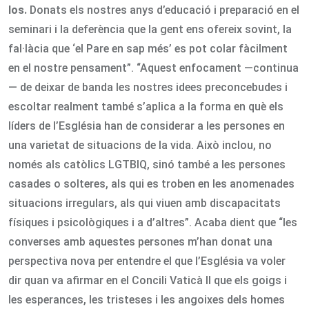
los.
Donats els nostres anys d’educació i preparació en el
seminari i la deferència que la gent ens ofereix sovint, la
fal·làcia que ‘el Pare en sap més’ es pot colar fàcilment
en el nostre pensament”. “Aquest enfocament —continua
— de deixar de banda les nostres idees preconcebudes i
escoltar realment també s’aplica a la forma en què els
líders de l’Església han de considerar a les persones en
una varietat de situacions de la vida. Això inclou, no
només als catòlics LGTBIQ, sinó també a les persones
casades o solteres, als qui es troben en les anomenades
situacions irregulars, als qui viuen amb discapacitats
físiques i psicològiques i a d’altres”. Acaba dient que “les
converses amb aquestes persones m’han donat una
perspectiva nova per entendre el que l’Església va voler
dir quan va afirmar en el Concili Vaticà II que els goigs i
les esperances, les tristeses i les angoixes dels homes