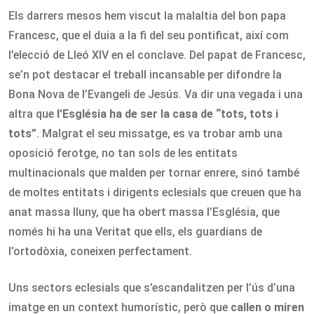
Els darrers mesos hem viscut la malaltia del bon papa
Francesc, que el duia a la fi del seu pontificat, així com
l’elecció de Lleó XIV en el conclave. Del papat de Francesc,
se’n pot destacar el treball incansable per difondre la
Bona Nova de l’Evangeli de Jesús. Va dir una vegada i una
altra que
l’Església ha de ser la casa de “tots, tots i
tots”
. Malgrat el seu missatge, es va trobar amb una
oposició ferotge, no tan sols de les entitats
multinacionals que malden per tornar enrere, sinó també
de moltes entitats i dirigents eclesials que creuen que ha
anat massa lluny, que ha obert massa l’Església, que
només hi ha una Veritat que ells, els guardians de
l’ortodòxia, coneixen perfectament.
Uns sectors eclesials que s’escandalitzen per l’ús d’una
imatge en un context humorístic, però que
callen o miren