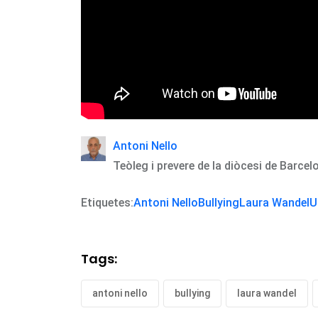
Antoni Nello
Teòleg i prevere de la diòcesi de Barcel
Etiquetes:
Antoni Nello
Bullying
Laura Wandel
U
Tags:
antoni nello
bullying
laura wandel