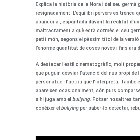
Explica la història de la Nora i del seu germ
resignadament. L’equilibri pervers es trenca q
abandonar,
espantada davant la realitat d’un
maltractament a què està sotmès el seu germà.
petit món, segons el pèssim títol de la versi
l’enorme quantitat de coses noves i fins ara 
A destacar l’estil cinematogràfic, molt prop
que puguin desviar l’atenció del nus propi de l
personatge i l’actriu que l’interpreta. També 
apareixen ocasionalment, són purs comparses
s’hi juga amb el
bullying
. Potser nosaltres ta
conèixer el
bullying
per saber-lo detectar, reb