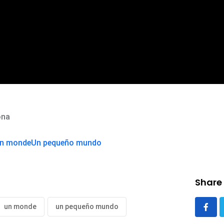
ona
n monde
Un pequeño mundo
Share 
un monde
un pequeño mundo