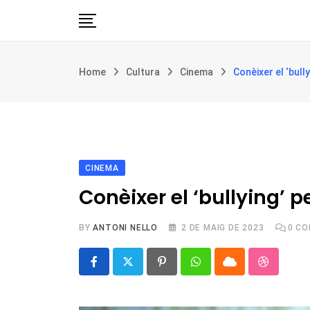
Skip
to
content
Església i societat
Home
Cultura
Cinema
Conèixer el ‘bull
Filosofia i teologia
Cultura
Intercultures
Opinió
CINEMA
Botiga
Conèixer el ‘bullying’ p
BY
ANTONI NELLO
2 DE MAIG DE 2023
0
CO
Pinterest
Whatsapp
Cloud
Stumble