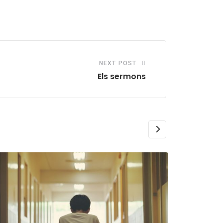
via
Email
NEXT POST
Els sermons