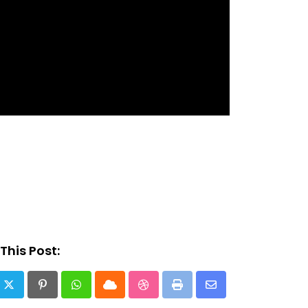
This Post:
Pinterest
Whatsapp
Cloud
StumbleUpon
Print
Share