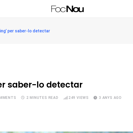
ying’ per saber-lo detectar
er saber-lo detectar
MMENTS
2 MINUTES READ
249
VIEWS
3 ANYS AGO
Upon