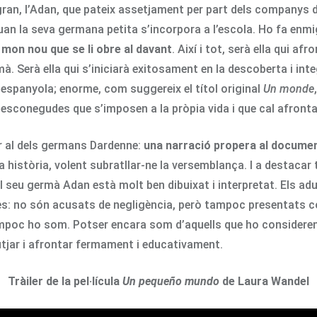
à gran, l’Adan, que pateix assetjament per part dels companys 
uan la seva germana petita s’incorpora a l’escola. Ho fa enmi
 mon nou que se li obre al davant
. Així i tot, serà ella qui af
 Serà ella qui s’iniciarà exitosament en la descoberta i integ
ó espanyola; enorme, com suggereix el títol original
Un monde
desconegudes que s’imposen a la pròpia vida i que cal afronta
er al dels germans Dardenne:
una narració propera al docume
a història, volent subratllar-ne la versemblança. I a destacar t
el seu germà Adan està molt ben dibuixat i interpretat. Els adu
: no són acusats de negligència, però tampoc presentats co
mpoc ho som. Potser encara som d’aquells que ho consideren cr
utjar i afrontar fermament i educativament.
Tràiler de la pel·lícula
Un pequeño mundo
de Laura Wandel