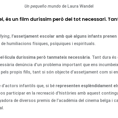
Un pequeño mundo
de Laura Wandel
l, és un film duríssim però del tot necessari. Tan
llying
,
l’assetjament escolar amb què alguns infants prenen a
 de humiliacions físiques, psíquiques i espirituals.
el·lícula duríssima però tanmateix necessària
. Tant dura és
necessària denúncia d’un problema important que ens incumbeix
 pels propis fills, tant si són objecte d’assetjament com si 
 d’actors infantils que, si bé
representen esplèndidament el
los participar en la recreació d’històries amb aquest contingut
nyadora de diversos premis de l’acadèmia del cinema belga i c
al.