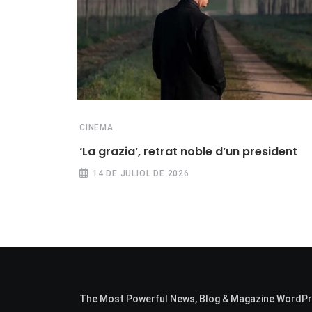
CINEMA
‘La grazia’, retrat noble d’un president
14 DE JULIOL DE 2026
The Most Powerful News, Blog & Magazine WordP