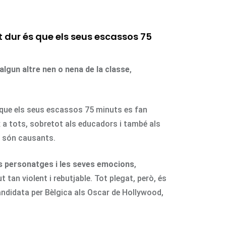
t dur és que els seus escassos 75
lgun altre nen o nena de la classe
,
 que els seus escassos 75 minuts es fan
 a tots, sobretot als educadors i també als
en són causants.
s personatges i les seves emocions
,
 tan violent i rebutjable. Tot plegat, però, és
andidata per Bèlgica als Oscar de Hollywood,