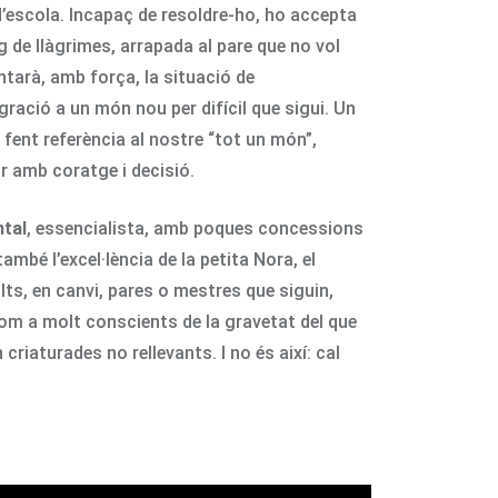
d’escola. Incapaç de resoldre-ho, ho accepta
g de llàgrimes, arrapada al pare que no vol
rontarà, amb força, la situació de
ració a un món nou per difícil que sigui. Un
, fent referència al nostre “tot un món”,
r amb coratge i decisió.
ntal
, essencialista, amb poques concessions
ambé l’excel·lència de la petita Nora, el
lts, en canvi, pares o mestres que siguin,
m a molt conscients de la gravetat del que
iaturades no rellevants. I no és així: cal