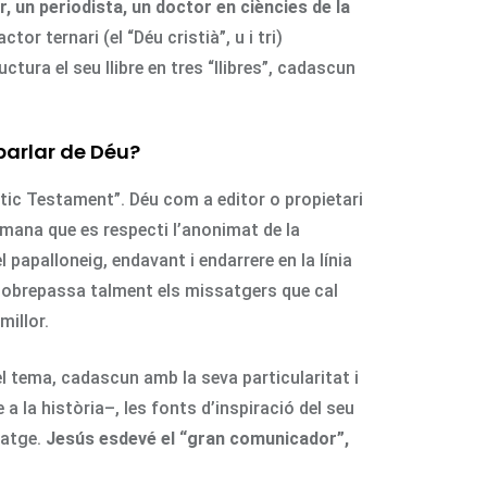
 un periodista, un doctor en ciències de la
or ternari (el “Déu cristià”, u i tri)
ructura el seu llibre en tres “llibres”, cadascun
parlar de Déu?
ntic Testament”. Déu com a editor o propietari
emana que es respecti l’anonimat de la
 papalloneig, endavant i endarrere en la línia
 sobrepassa talment els missatgers que cal
millor.
del tema, cadascun amb la seva particularitat i
a la història–, les fonts d’inspiració del seu
satge.
Jesús esdevé el “gran comunicador”,