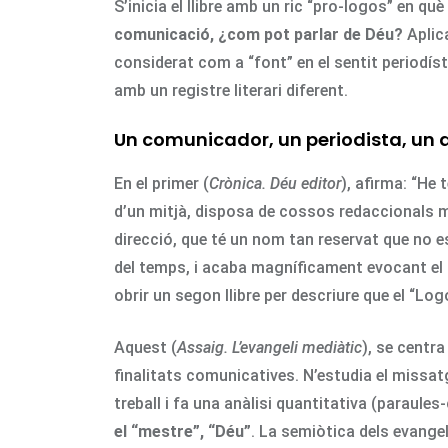
S’inicia el llibre amb un ric “pro-logos” en qu
comunicació, ¿com pot parlar de Déu?
Aplica
considerat com a “font” en el sentit periodístic 
amb un registre literari diferent.
Un comunicador, un periodista, un 
En el primer (
Crònica. Déu editor
), afirma: “He
d’un mitjà, disposa de cossos redaccionals mú
direcció, que té un nom tan reservat que no es
del temps, i acaba magníficament evocant el 
obrir un segon llibre per descriure que el “Log
Aquest (
Assaig. L’evangeli mediàtic
), se centra
finalitats comunicatives. N’estudia el missatg
treball i fa una anàlisi quantitativa (paraules
el “mestre”, “Déu”
. La semiòtica dels evange