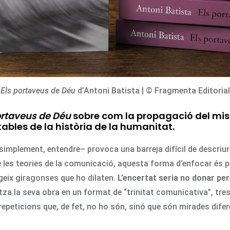
Els portaveus de Déu
d’Antoni Batista | © Fragmenta Editorial
ortaveus de Déu
sobre com la propagació del miss
les de la història de la humanitat.
 simplement, entendre– provoca una barreja difícil de descriu
de les teories de la comunicació, aquesta forma d’enfocar és pe
igeix giragonses que ho dilaten.
L’encertat seria no donar per
itza la seva obra en un format de “trinitat comunicativa”, tr
 repeticions que, de fet, no ho són, sinó que són mirades dife