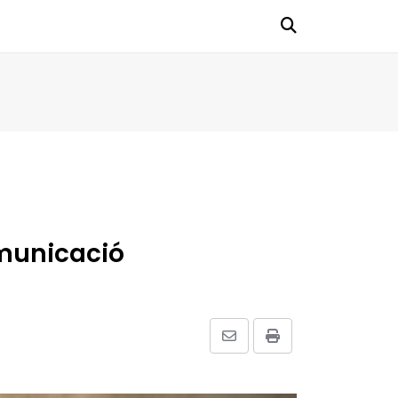
comunicació
Share
Print
via
Email