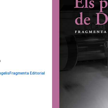
a
ngelis
Fragmenta Editorial