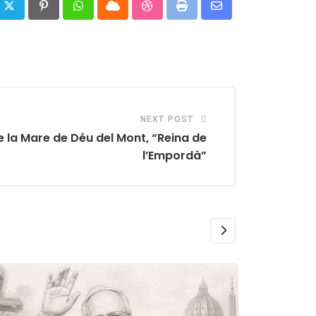
Pinterest
Whatsapp
Cloud
StumbleUpon
Print
Share
via
Email
NEXT POST
de la Mare de Déu del Mont, “Reina de
l’Empordà”