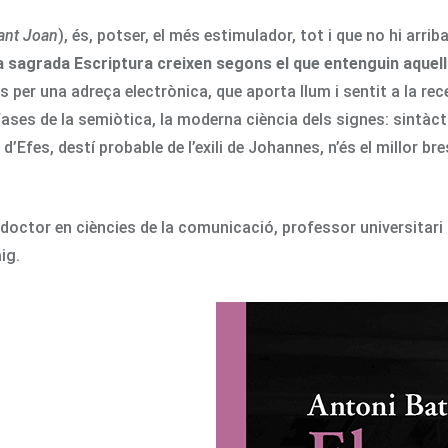
sant Joan
), és, potser, el més estimulador, tot i que no hi arrib
a sagrada Escriptura creixen segons el que entenguin aquells
ls per una adreça electrònica, que aporta llum i sentit a la r
ases de la semiòtica, la moderna ciència dels signes: sintàc
d’Efes, destí probable de l’exili de Johannes, n’és el millor bres
doctor en ciències de la comunicació, professor universitari i
ig.