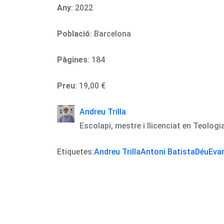
Any
: 2022
Població
: Barcelona
Pàgines
: 184
Preu
: 19,00 €
Andreu Trilla
Escolapi, mestre i llicenciat en Teologi
Etiquetes:
Andreu Trilla
Antoni Batista
Déu
Eva