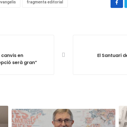
evangelis
fragmenta editorial
s canvis en
El Santuari 
cepció serà gran”