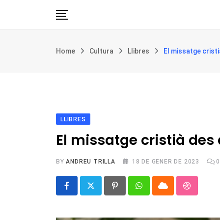
Skip
to
content
Església i societat
Home
Cultura
Llibres
El missatge cristi
Filosofia i teologia
Cultura
Intercultures
Opinió
LLIBRES
Botiga
El missatge cristià des
BY
ANDREU TRILLA
18 DE GENER DE 2023
0
Pinterest
Whatsapp
Cloud
Stumble