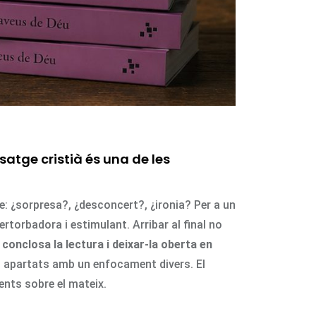
atge cristià és una de les
re: ¿sorpresa?, ¿desconcert?, ¿ironia? Per a un
rtorbadora i estimulant. Arribar al final no
 conclosa la lectura i deixar-la oberta en
es apartats amb un enfocament divers. El
rents sobre el mateix.