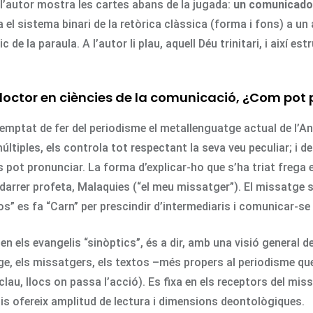
è l’autor mostra les cartes abans de la jugada:
un comunicador,
 el sistema binari de la retòrica clàssica (forma i fons) a un act
de la paraula. A l’autor li plau, aquell Déu trinitari, i així est
doctor en ciències de la comunicació, ¿Com pot 
 temptat de fer del periodisme el metallenguatge actual de l’A
ltiples, els controla tot respectant la seva veu peculiar; i d
 pot pronunciar. La forma d’explicar-ho que s’ha triat frega el
darrer profeta, Malaquies (“el meu missatger”). El missatge
os” es fa “Carn” per prescindir d’intermediaris i comunicar-se 
 en els evangelis “sinòptics”, és a dir, amb una visió general 
e, els missatgers, els textos –més propers al periodisme que 
-clau, llocs on passa l’acció). Es fixa en els receptors del mis
lis ofereix amplitud de lectura i dimensions deontològiques.