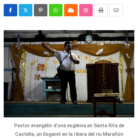
Pinterest
Whatsapp
Cloud
StumbleUpon
Print
Share
via
Email
Pastor evangèlic d'una església en Santa Rita de
Castella, un llogaret en la ribera del riu Marañón