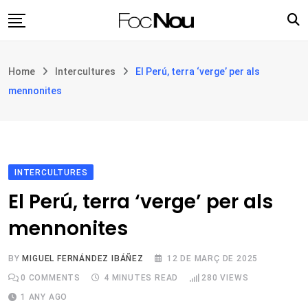
Skip
to
content
Església i societat
Home
Intercultures
El Perú, terra ‘verge’ per als
Filosofia i teologia
mennonites
Cultura
Intercultures
Opinió
INTERCULTURES
Botiga
El Perú, terra ‘verge’ per als
mennonites
BY
MIGUEL FERNÁNDEZ IBÁÑEZ
12 DE MARÇ DE 2025
0
COMMENTS
4 MINUTES READ
280
VIEWS
1 ANY AGO