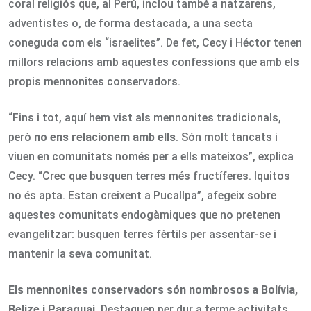
coral religiós que, al Perú, inclou també a natzarens,
adventistes o, de forma destacada, a una secta
coneguda com els “israelites”. De fet, Cecy i Héctor tenen
millors relacions amb aquestes confessions que amb els
propis mennonites conservadors.
“Fins i tot, aquí hem vist als mennonites tradicionals,
però
no ens relacionem amb ells
. Són molt tancats i
viuen en comunitats només per a ells mateixos”, explica
Cecy. “Crec que busquen terres més fructíferes. Iquitos
no és apta. Estan creixent a Pucallpa”, afegeix sobre
aquestes comunitats endogàmiques que no pretenen
evangelitzar: busquen terres fèrtils per assentar-se i
mantenir la seva comunitat.
Els mennonites conservadors són nombrosos a Bolívia,
Belize i Paraguai
. Destaquen per dur a terme activitats