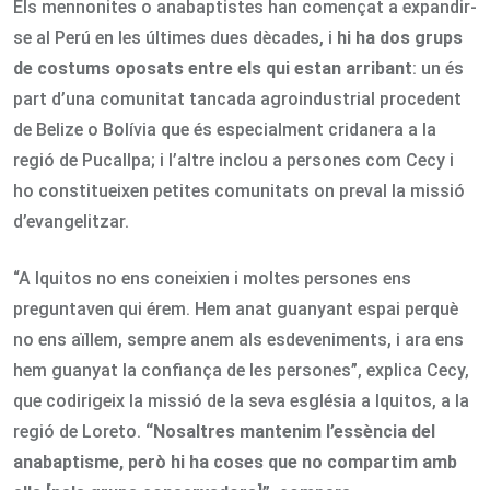
Els mennonites o anabaptistes han començat a expandir-
se al Perú en les últimes dues dècades, i
hi ha dos grups
de costums oposats entre els qui estan arribant
: un és
part d’una comunitat tancada agroindustrial procedent
de Belize o Bolívia que és especialment cridanera a la
regió de Pucallpa; i l’altre inclou a persones com Cecy i
ho constitueixen petites comunitats on preval la missió
d’evangelitzar.
“A Iquitos no ens coneixien i moltes persones ens
preguntaven qui érem. Hem anat guanyant espai perquè
no ens aïllem, sempre anem als esdeveniments, i ara ens
hem guanyat la confiança de les persones”, explica Cecy,
que codirigeix la missió de la seva església a Iquitos, a la
regió de Loreto.
“Nosaltres mantenim l’essència del
anabaptisme, però hi ha coses que no compartim amb