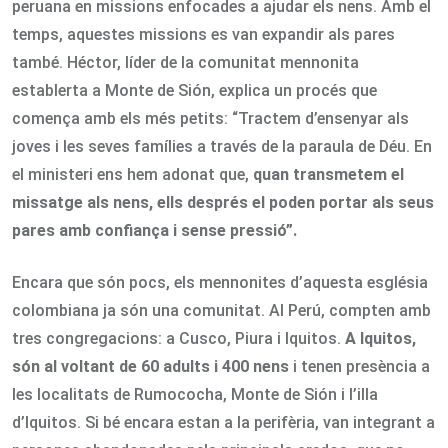
peruana en missions enfocades a ajudar els nens. Amb el
temps, aquestes missions es van expandir als pares
també. Héctor, líder de la comunitat mennonita
establerta a Monte de Sión, explica un procés que
comença amb els més petits: “Tractem d’ensenyar als
joves i les seves famílies a través de la paraula de Déu. En
el ministeri ens hem adonat que,
quan transmetem el
missatge als nens, ells després el poden portar als seus
pares
amb confiança i sense pressió”.
Encara que són pocs, els mennonites d’aquesta església
colombiana ja són una comunitat. Al Perú, compten amb
tres congregacions: a Cusco, Piura i Iquitos.
A Iquitos,
són al voltant de 60 adults i 400 nens
i tenen presència a
les localitats de Rumococha, Monte de Sión i l’illa
d’Iquitos. Si bé encara estan a la perifèria, van integrant a