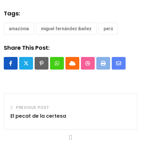
Tags:
amazònia
miguel fernández ibañez
perú
Share This Post:
Pinterest
Whatsapp
Cloud
StumbleUpon
Print
Share
via
Email
PREVIOUS POST
El pecat de la certesa