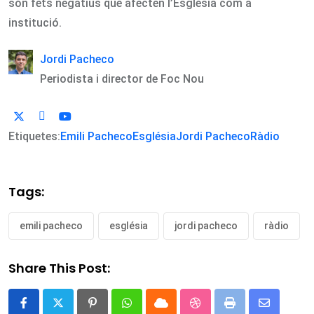
són fets negatius que afecten l’Església com a
institució.
Jordi Pacheco
Periodista i director de Foc Nou
Etiquetes:
Emili Pacheco
Església
Jordi Pacheco
Ràdio
Tags:
emili pacheco
església
jordi pacheco
ràdio
Share This Post:
Pinterest
Whatsapp
Cloud
StumbleUpon
Print
Share