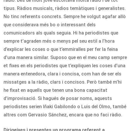
ràdio. Des de molt jove escoltava molta ràdio i de tot
tipus. Ràdios musicals, ràdios temàtiques i generalistes.
No tinc referents concrets. Sempre he volgut agafar allò
que considerava més bo o interessant dels
comunicadors als quals seguia. Hi ha periodistes que
sempre t’agraden més o menys pel seu estil a l’hora
d’explicar les coses o que t’emmiralles per fer la feina
d’una manera similar. Suposo que en el meu camp sempre
et fixes en els periodistes que t’expliquen les coses d’una
manera entenedora, clara i concisa, com han de ser els
missatges a la ràdio, clars i concisos. Però també m’hi
he fixat en aquells que tenen una bona capacitat
d’improvisació. Si hagués de posar noms, aquests
periodistes serien Iñaki Gabilondo o Luis del Olmo, també
altres com Gervasio Sánchez, encara que no faci ràdio.
Dirigeixes i presentes un programa referent a