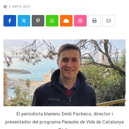
3 ANYS AGO
Pinterest
Whatsapp
Cloud
StumbleUpon
Print
Share
via
Email
El periodista blanenc Emili Pacheco, director i
presentador del programa
Paraules de Vida
de Catalunya