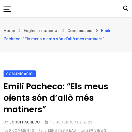
Skip
to
content
Església i societat
Home
Església i societat
Comunicació
Emili
Filosofia i teologia
Pacheco: “Els meus oients són d’allò més matiners”
Cultura
Intercultures
Opinió
COMUNICACIÓ
Botiga
Emili Pacheco: “Els meus
oients són d’allò més
matiners”
BY
JORDI PACHECO
13 DE FEBRER DE 2023
0
COMMENTS
5 MINUTES READ
299
VIEWS