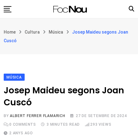
Skip
to
content
Església i societat
Home
Cultura
Música
Josep Maideu segons Joan
Filosofia i teologia
Cuscó
Cultura
Intercultures
Opinió
MÚSICA
Botiga
Josep Maideu segons Joan
Cuscó
BY
ALBERT FERRER FLAMARICH
27 DE SETEMBRE DE 2024
0
COMMENTS
3 MINUTES READ
293
VIEWS
2 ANYS AGO