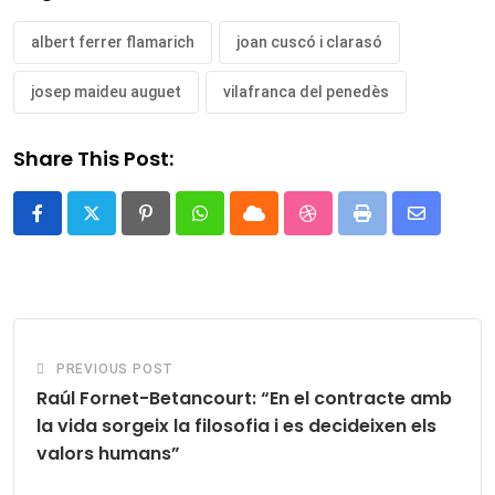
albert ferrer flamarich
joan cuscó i clarasó
josep maideu auguet
vilafranca del penedès
Share This Post:
Pinterest
Whatsapp
Cloud
StumbleUpon
Print
Share
via
Email
PREVIOUS POST
Raúl Fornet-Betancourt: “En el contracte amb
la vida sorgeix la filosofia i es decideixen els
valors humans”