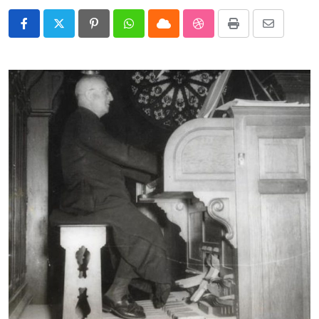
Pinterest
Whatsapp
Cloud
StumbleUpon
Print
Share
via
Email