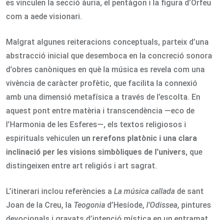
es vinculen la secció àuria, el pentàgon i la figura d’Orfeu
com a aede visionari.
Malgrat algunes reiteracions conceptuals, parteix d’una
abstracció inicial que desemboca en la concreció sonora
d’obres canòniques en què la música es revela com una
vivència de caràcter profètic, que facilita la connexió
amb una dimensió metafísica a través de l’escolta. En
aquest pont entre matèria i transcendència —eco de
l’Harmonia de les Esferes—, els textos religiosos i
espirituals vehiculen
un rerefons platònic i una clara
inclinació per les visions simbòliques de l’univers
, que
distingeixen entre art religiós i art sagrat.
L’itinerari inclou referències a
La música callada
de sant
Joan de la Creu, la
Teogonia
d’Hesíode,
l’Odissea
, pintures
devocionals i gravats d’intenció mística en un entramat