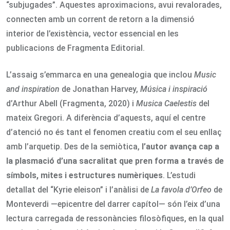
“subjugades”. Aquestes aproximacions, avui revalorades,
connecten amb un corrent de retorn a la dimensió
interior de l’existència, vector essencial en les
publicacions de Fragmenta Editorial.
L’assaig s’emmarca en una genealogia que inclou
Music
and inspiration
de Jonathan Harvey,
Música i inspiració
d’Arthur Abell (Fragmenta, 2020) i
Musica Caelestis
del
mateix Gregori. A diferència d’aquests, aquí el centre
d’atenció no és tant el fenomen creatiu com el seu enllaç
amb l’arquetip. Des de la semiòtica,
l’autor avança cap a
la plasmació d’una sacralitat que pren forma a través de
símbols, mites i estructures numèriques
. L’estudi
detallat del “Kyrie eleison” i l’anàlisi de
La favola d’Orfeo
de
Monteverdi —epicentre del darrer capítol— són l’eix d’una
lectura carregada de ressonàncies filosòfiques, en la qual