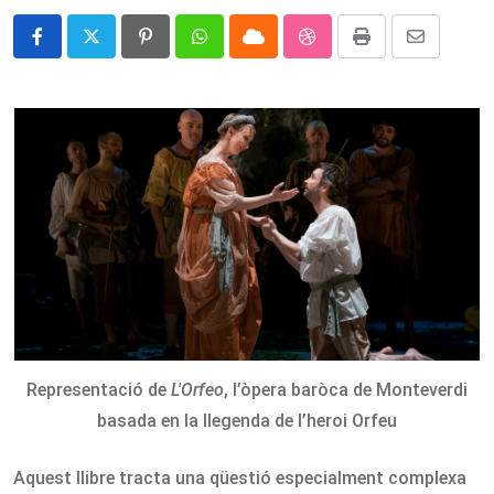
Pinterest
Whatsapp
Cloud
StumbleUpon
Print
Share
via
Email
Representació de
L'Orfeo
, l’òpera baròca de Monteverdi
basada en la llegenda de l’heroi Orfeu
Aquest llibre tracta una qüestió especialment complexa