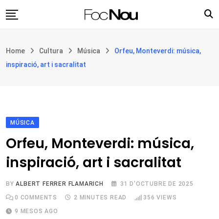
Skip
to
content
Església i societat
Home
Cultura
Música
Orfeu, Monteverdi: música,
Filosofia i teologia
inspiració, art i sacralitat
Cultura
Intercultures
Opinió
MÚSICA
Botiga
Orfeu, Monteverdi: música,
inspiració, art i sacralitat
BY
ALBERT FERRER FLAMARICH
31 D'OCTUBRE DE 2025
0
COMMENTS
2 MINUTES READ
356
VIEWS
9 MESOS AGO