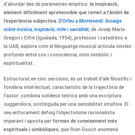
d’abordar des de paràmetres empírics:
la inspiració,
element difícilment aprehensible que remet a l’àmbit de
l’experiència subjectiva
.
D’Orfeu a Monteverdi. Assaigs
sobre música, inspiració, mite i sacralitat
, de Josep Maria
Gregori i Cifré (Igualada, 1954), professor i catedràtic a
la UAB, explora com el llenguatge musical articula vincles
profunds entre cos i consciència, món simbòlic i
espiritualitat.
Estructurat en cinc seccions, és un treball d’alè filosòfic i
fondària intel·lectual, característic de la trajectòria de
l’autor: combina solidesa teòrica amb una escriptura
suggeridora, sostinguda per una sensibilitat intuïtiva. El
seu enfocament defuig l’objectivisme racionalista
imperant i aposta per
formes de coneixement més
espirituals i simbòliques
, que Stan Gooch anomenà