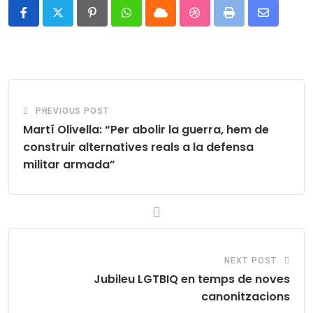
Pinterest
Whatsapp
Cloud
StumbleUpon
Print
Share
via
Email
PREVIOUS POST
Martí Olivella: “Per abolir la guerra, hem de
construir alternatives reals a la defensa
militar armada”
NEXT POST
Jubileu LGTBIQ en temps de noves
canonitzacions