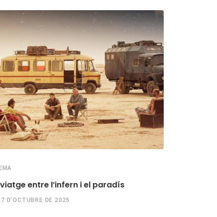
EMA
CINEMA
viatge entre l’infern i el paradís
‘El 47’, hom
17 D'OCTUBRE DE 2025
7 DE GENER