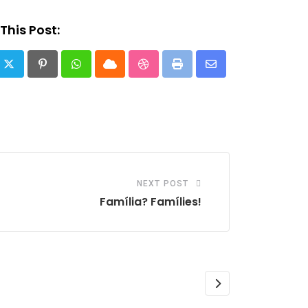
This Post:
Pinterest
Whatsapp
Cloud
StumbleUpon
Print
Share
via
Email
NEXT POST
Família? Famílies!