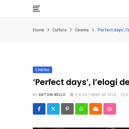
Skip
to
content
Església i societat
Home
Cultura
Cinema
‘Perfect days’, l’
Filosofia i teologia
Cultura
Intercultures
Opinió
CINEMA
Botiga
‘Perfect days’, l’elogi d
BY
ANTONI NELLO
9 D'OCTUBRE DE 2024
0
Pinterest
Whatsapp
Cloud
Stumble