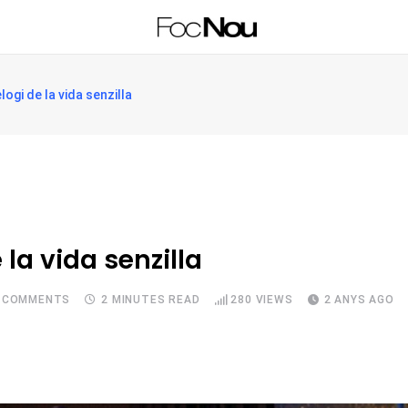
elogi de la vida senzilla
e la vida senzilla
COMMENTS
2 MINUTES READ
280
VIEWS
2 ANYS AGO
Upon