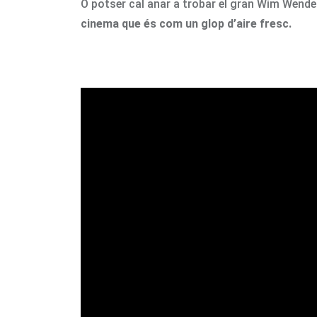
O potser cal anar a trobar el gran Wim Wender
cinema que és com un glop d’aire fresc.