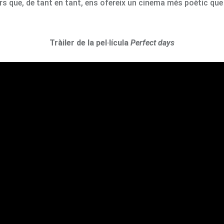
s que, de tant en tant, ens ofereix un cinema més poètic que
Tràiler de la pel·lícula
Perfect days