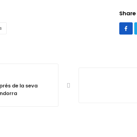
Share 
s
prés de la seva
Andorra