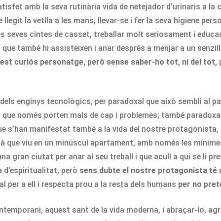
sfet amb la seva rutinària vida de netejador d’urinaris a la
llegit la vetlla a les mans, llevar-se i fer la seva higiene per
es seves cintes de casset, treballar molt seriosament i educ
ue també hi assisteixen i anar després a menjar a un senzill r
t curiós personatge, però sense saber-ho tot, ni del tot,
p
uny dels enginys tecnològics, per paradoxal que això sembli al p
que només porten mals de cap i problemes; també paradoxal a
e s’han manifestat també a la vida del nostre protagonista, 
bà que viu en un minúscul apartament, amb només les mínime
 gran ciutat per anar al seu treball i que acull a qui se li pr
 d’espiritualitat, però
sens dubte el nostre protagonista té 
al per a ell i respecta prou a la resta dels humans
per no pret
temporani, aquest sant de la vida moderna, i abraçar-lo, agrai