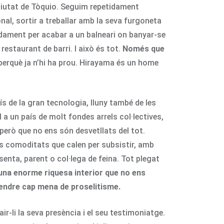
 ciutat de Tòquio. Seguim repetidament
sonal, sortir a treballar amb la seva furgoneta
adament per acabar a un balneari on banyar-se
estaurant de barri. I això és tot.
Només que
erquè ja n’hi ha prou. Hirayama és un home
aís de la gran tecnologia, lluny també de les
 un país de molt fondes arrels col·lectives,
però que no ens són desvetllats del tot.
s comoditats que calen per subsistir, amb
esenta, parent o col·lega de feina. Tot plegat
una enorme riquesa interior que no ens
endre cap mena de proselitisme.
r-li la seva presència i el seu testimoniatge.