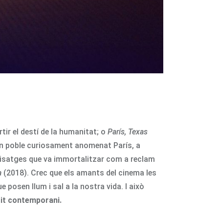
tir el destí de la humanitat; o
París, Texas
d’un poble curiosament anomenat París, a
aisatges que va immortalitzar com a reclam
a
(2018). Crec que els amants del cinema les
osen llum i sal a la nostra vida. I això
git contemporani.