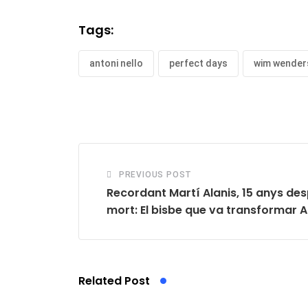
Tags:
antoni nello
perfect days
wim wender
PREVIOUS POST
Recordant Martí Alanis, 15 anys des
mort: El bisbe que va transformar 
Related Post