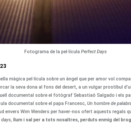
Fotograma de la pel·lícula
Perfect Days
023
ella màgica pel·lícula sobre un àngel que per amor vol compar
ercar la seva dona al fons del desert, a un vulgar prostíbul 
ell documental sobre el fotògraf Sebastiaô Salgado i els p
lícula documental sobre el papa Francesc,
Un hombre de palabr
d envers Wim Wenders per haver-nos ofert aquests regals que p
t days
,
llum i sal per a tots nosaltres, perduts enmig del bro