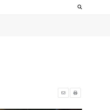
Share
Print
via
Email