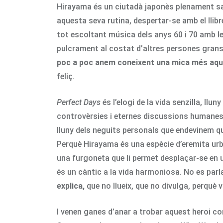
Hirayama és un ciutadà japonès plenament sati
aquesta seva rutina, despertar-se amb el llibre 
tot escoltant música dels anys 60 i 70 amb l
pulcrament al costat d’altres persones grans q
poc a poc anem coneixent una mica més aques
feliç.
Perfect Days
és l’elogi de la vida senzilla, ll
controvèrsies i eternes discussions humanes 
lluny dels neguits personals que endevinem qu
Perquè Hirayama és una espècie d’eremita ur
una furgoneta que li permet desplaçar-se en una
és un càntic a la vida harmoniosa. No es parla
explica,
que no llueix, que no divulga, perquè v
I venen ganes d’anar a trobar aquest heroi con