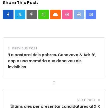
Share This Post:
Pinterest
Whatsapp
Cloud
StumbleUpon
Print
Share
via
Email
PREVIOUS POST
‘La pastoral dels pobres. Genoveva & Adrià’,
cap a una memòria que dona veu als
invisibles
NEXT POST
Últims dies per presentar candidatures al XIX