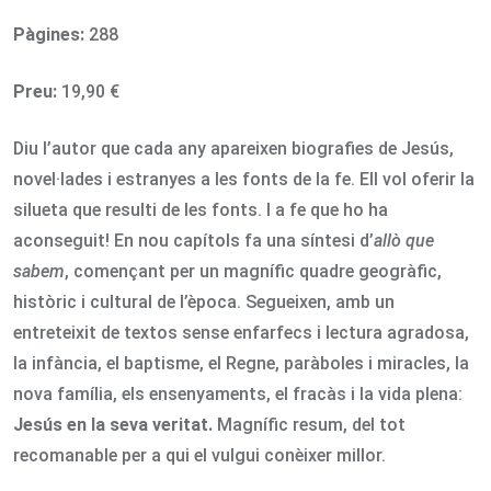
Pàgines:
288
Preu:
19,90 €
Diu l’autor que cada any apareixen biografies de Jesús,
novel·lades i estranyes a les fonts de la fe. Ell vol oferir la
silueta que resulti de les fonts. I a fe que ho ha
aconseguit! En nou capítols fa una síntesi d’
allò que
sabem
, començant per un magnífic quadre geogràfic,
històric i cultural de l’època. Segueixen, amb un
entreteixit de textos sense enfarfecs i lectura agradosa,
la infància, el baptisme, el Regne, paràboles i miracles, la
nova família, els ensenyaments, el fracàs i la vida plena:
Jesús en la seva veritat.
Magnífic resum, del tot
recomanable per a qui el vulgui conèixer millor.