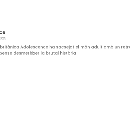
ce
2025
e britànica Adolescence ha sacsejat el món adult amb un ret
 Sense desmerèixer la brutal història