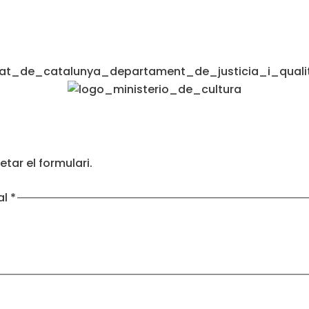
tar el formulari.
al
*