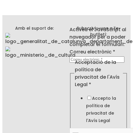
Amb el suport de:
Subscriviu-vos a l’e-
Activeu el JavaScript al
butlletí:
navegador per a poder
completar el formulari.
Correu electrònic
*
Legal
Acceptació de la
política
política de
de
privacitat de l'Avís
Legal
*
Accepto la
política de
privacitat de
l'
Avís Legal