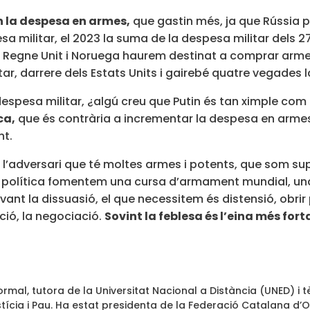
 la despesa en armes,
que gastin més, ja que Rússia 
a militar, el 2023 la suma de la despesa militar dels 2
l Regne Unit i Noruega haurem destinat a comprar armes
r, darrere dels Estats Units i gairebé quatre vegades l
espesa militar, ¿algú creu que Putin és tan ximple com
ca,
que és contrària a incrementar la despesa en armes
nt.
a l’adversari que té moltes armes i potents, que som sup
política fomentem una cursa d’armament mundial, una e
ant la dissuasió, el que necessitem és distensió, obrir
ció, la negociació.
Sovint la feblesa és l’eina més fort
ormal, tutora de la Universitat Nacional a Distància (UNED) i
tícia i Pau. Ha estat presidenta de la Federació Catalana d’ON