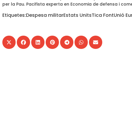
per la Pau. Pacifista experta en Economia de defensa i com
Etiquetes:
Despesa militar
Estats Units
Tica Font
Unió E