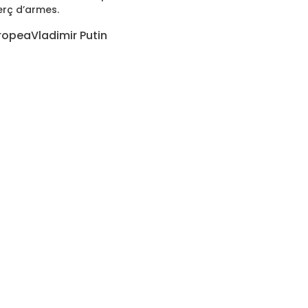
erç d’armes.
uropea
Vladimir Putin