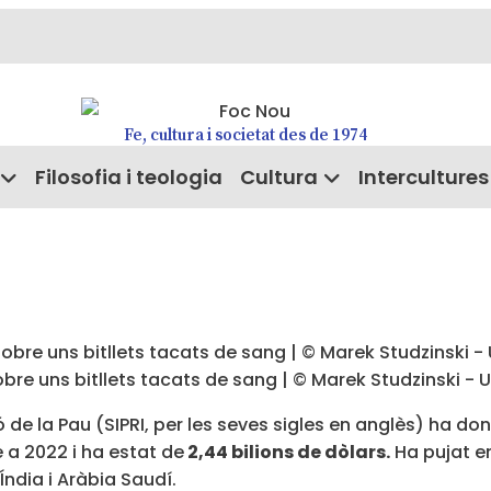
Fe, cultura i societat des de 1974
Filosofia i teologia
Cultura
Intercultures
obre uns bitllets tacats de sang | © Marek Studzinski - 
ió de la Pau (SIPRI, per les seves sigles en anglès) ha d
 a 2022 i ha estat de
2,44 bilions de dòlars.
Ha pujat en
Índia i Aràbia Saudí.