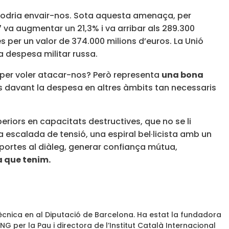
podria envair-nos. Sota aquesta amenaça, per
7 va augmentar un 21,3% i va arribar als 289.300
 per un valor de 374.000 milions d’euros. La Unió
a despesa militar russa.
 per voler atacar-nos? Però representa
una bona
 davant la despesa en altres àmbits tan necessaris
eriors en capacitats destructives, que no se li
scalada de tensió, una espiral bel·licista amb un
 portes al diàleg, generar confiança mútua,
a que tenim.
 tècnica en al Diputació de Barcelona. Ha estat la fundadora
G per la Pau i directora de l’Institut Català Internacional