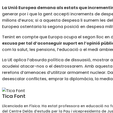
La Unió Europea demana als estats que incrementin
generar por i que la gent accepti increments de despes
milions d’euros; si a aquesta despesa li sumem les de
Europea ostentaria la segona posició en despesa milita
Tenint en compte que Europa ocupa el segon lloc en d
excusa per tal d’aconseguir suport en l’opinió públi
com la salut, les pensions, l’educació o el medi ambie
La UE aplica l’absurda política de dissuasió, mostrar 
acudeixi atacar-nos o el destrossarem. Amb aquesta 
rerefons d’amenaces d’utilitzar armament nuclear. Dav
desescalar conflictes, emprar la diplomàcia, la media
Tica Font
Llicenciada en Física. Ha estat professora en educació no f
del Centre Delàs d’estudis per la Pau i vicepresidenta de Jus