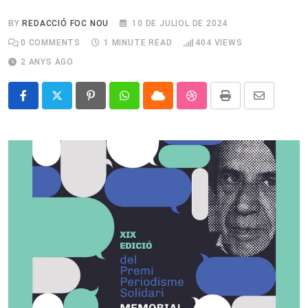
BY
REDACCIÓ FOC NOU
10 DE JULIOL DE 2024
0
COMMENTS
1 MINUTE READ
404
VIEWS
2 ANYS AGO
Pinterest
Whatsapp
Cloud
StumbleUpon
Print
Share
via
Email