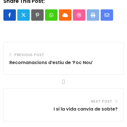
Share This Post:
Pinterest
Whatsapp
Cloud
StumbleUpon
Print
Share
via
Email
PREVIOUS POST
Recomanacions d’estiu de ‘Foc Nou’
NEXT POST
I si la vida canvia de sobte?