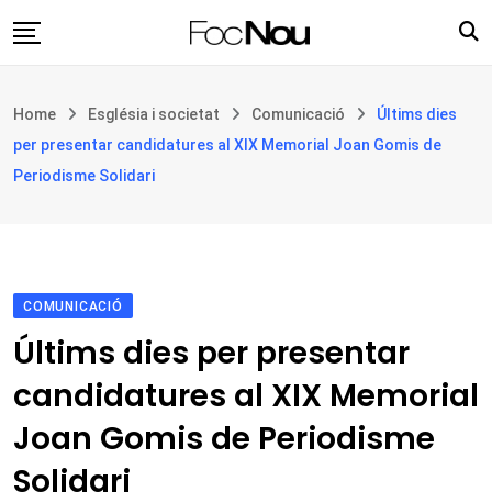
Skip
to
content
Església i societat
Home
Església i societat
Comunicació
Últims dies
Filosofia i teologia
per presentar candidatures al XIX Memorial Joan Gomis de
Cultura
Periodisme Solidari
Intercultures
Opinió
Botiga
COMUNICACIÓ
Últims dies per presentar
candidatures al XIX Memorial
Joan Gomis de Periodisme
Solidari