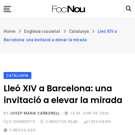
Skip
to
content
Església i societat
Home
Església i societat
Catalunya
Lleó XIV a
Filosofia i teologia
Barcelona: una invitació a elevar la mirada
Cultura
Intercultures
Opinió
CATALUNYA
Botiga
Lleó XIV a Barcelona: una
invitació a elevar la mirada
BY
JOSEP MARIA CARBONELL
18 DE JUNY DE 2026
0
COMMENTS
3 MINUTES READ
1004
VIEWS
2 MESOS AGO