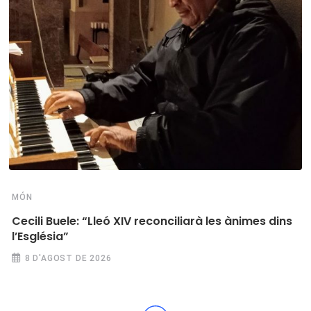
MÓN
Cecili Buele: “Lleó XIV reconciliarà les ànimes dins
l’Església”
8 D'AGOST DE 2026