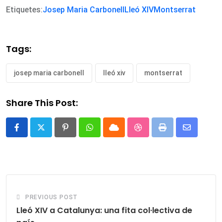
Etiquetes:
Josep Maria Carbonell
Lleó XIV
Montserrat
Tags:
josep maria carbonell
lleó xiv
montserrat
Share This Post:
Pinterest
Whatsapp
Cloud
StumbleUpon
Print
Share
via
Email
PREVIOUS POST
Lleó XIV a Catalunya: una fita col·lectiva de