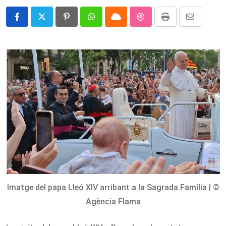
Pinterest
Whatsapp
Cloud
StumbleUpon
Print
Share
via
Email
Imatge del papa Lleó XIV arribant a la Sagrada Família | ©
Agència Flama