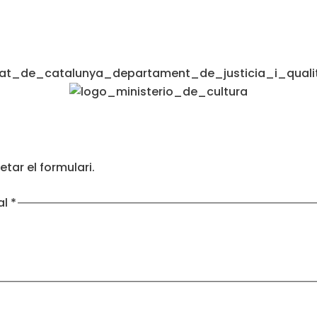
tar el formulari.
al
*