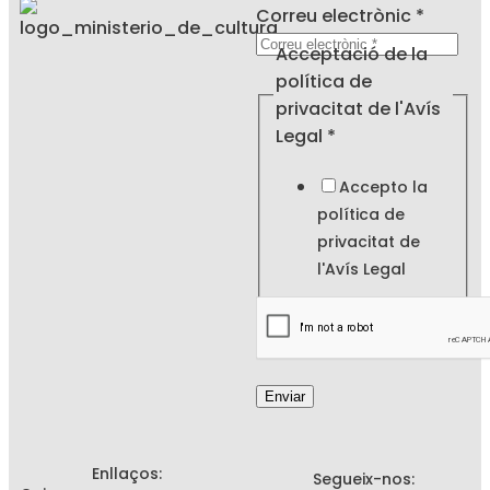
electrònic
Correu electrònic
*
de
Acceptació de la
privacitat
política de
privacitat de l'Avís
Legal
*
Accepto la
política de
privacitat de
l'
Avís Legal
Enviar
Enllaços:
Segueix-nos: