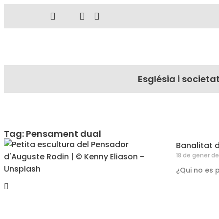
Església i societa
Tag: Pensament dual
Banalitat 
18 de gener d
¿Qui no es pr