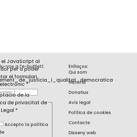
 el JavaScript al
iu-vos a l’e-butlletí:
Enllaços:
dor per a poder
Qui som
ar el formulari.
Història
electrònic
*
tat
Donatius
ptació de la
ica de privacitat de
Avís legal
s Legal
*
Política de cookies
Contacte
Accepto la política
de
Disseny web