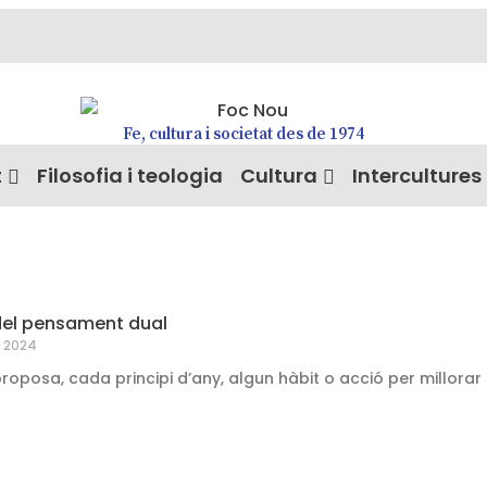
Fe, cultura i societat des de 1974
t
Filosofia i teologia
Cultura
Intercultures
del pensament dual
e 2024
oposa, cada principi d’any, algun hàbit o acció per millorar la sa