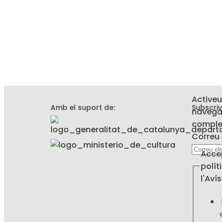
Activeu
Amb el suport de:
Subscriv
navega
complet
l'Avís
Correu 
privaci
Acce
la
polít
l'Aví