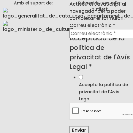
Amb el suport de:
Subscriviu-vos a l’e-
Activeu el JavaScript al
butlletí:
navegador per a poder
completar el formulari.
electrònic
Correu electrònic
*
de
Acceptació de la
política
política de
privacitat de l'Avís
Legal
*
Accepto la política de
privacitat de l'
Avís
Legal
Enviar