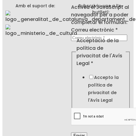
Amb el suport de:
Subscriviu-vos a l’e-
Activeu el JavaScript al
butlletí:
navegador per a poder
completar el formulari.
Correu electrònic
*
de
Acceptació de la
privacitat
política de
Correu
privacitat de l'Avís
Legal
*
Accepto la
política de
privacitat de
l'
Avís Legal
Enviar