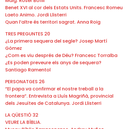
Maig. Roser Bofill
Benet XVI al cor dels Estats Units. Francesc Romeu
Laeto Animo. Jordi Llisterri
Quan l’altre és territori sagrat. Anna Roig
TRES PREGUNTES 20
¿La primera sequera del segle? Josep Martí
Gómez
¿Com es viu després de Déu? Francesc Torralba
¿Es poden preveure els anys de sequera?
Santiago Ramentol
PERSONATGES 26
“El papa va confirmar el nostre treball a la
frontera”. Entrevista a Lluís Magriñà, provincial
dels Jesuïtes de Catalunya. Jordi Llisterri
LA QÜESTIÓ 32
VEURE LA BÍBLIA.