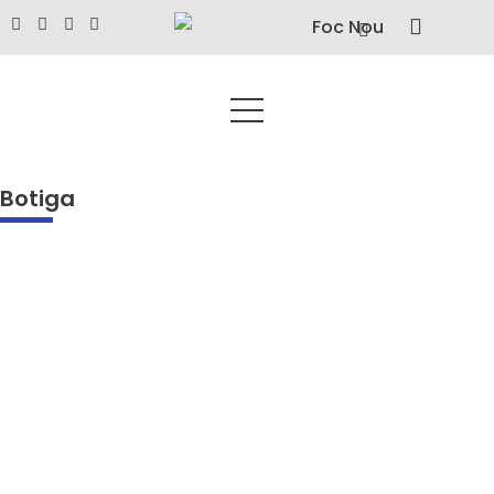
Botiga
Select Options
Foc Nou 405 - Gener de 2008
3,95
€
–
7,95
€