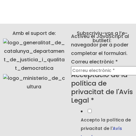
1
2
3
4
5
6
7
8
Amb el suport de:
Subscriviu-vos a l’e-
Activeu el JavaScript al
butlletí:
navegador per a poder
completar el formulari.
la
Correu electrònic
*
política
Acceptació de la
privacitat
política de
privacitat de l'Avís
Legal
*
Accepto la política de
privacitat de l'
Avís